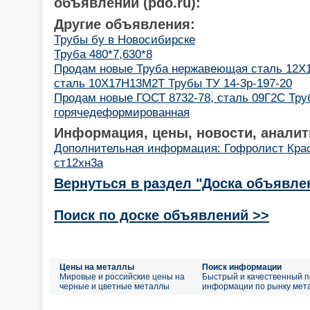
объявлений (pdo.ru):
Другие объявления:
Трубы бу в Новосибирске
Труба 480*7,630*8
Продам новые Труба нержавеющая сталь 12Х1
сталь 10Х17Н13М2Т Трубы ТУ 14-3р-197-20
Продам новые ГОСТ 8732-78, сталь 09Г2С Тру
горячедеформированная
Информация, цены, новости, аналит
Дополнительная информация: Гофролист Кра
ст12хн3а
Вернуться в раздел "Доска объявле
Поиск по доске объявлений >>
Цены на металлы
Поиск информации
Мировые и российские цены на
Быстрый и качественный п
черные и цветные металлы
информации по рынку мет