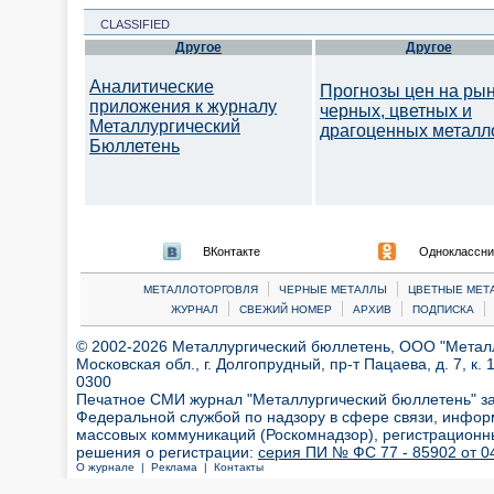
CLASSIFIED
Другое
Другое
Аналитические
Прогнозы цен на ры
приложения к журналу
черных, цветных и
Металлургический
драгоценных металл
Бюллетень
ВКонтакте
Одноклассни
|
|
МЕТАЛЛОТОРГОВЛЯ
ЧЕРНЫЕ МЕТАЛЛЫ
ЦВЕТНЫЕ МЕТ
|
|
|
|
ЖУРНАЛ
СВЕЖИЙ НОМЕР
АРХИВ
ПОДПИСКА
© 2002-2026 Металлургический бюллетень, ООО "Металлт
Московская обл., г. Долгопрудный, пр-т Пацаева, д. 7, к. 1
0300
Печатное СМИ журнал "Металлургический бюллетень" з
Федеральной службой по надзору в сфере связи, инфор
массовых коммуникаций (Роскомнадзор), регистрационн
решения о регистрации:
серия ПИ № ФС 77 - 85902 от 04
О журнале |
Реклама |
Контакты