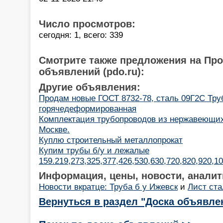
Число просмотров:
сегодня: 1, всего: 339
Смотрите также предложения на Пр
объявлений (pdo.ru):
Другие объявления:
Продам новые ГОСТ 8732-78, сталь 09Г2С Тру
горячедеформированная
Комплектация трубопроводов из нержавеющих
Москве.
Куплю строительный металлопрокат
Купим трубы б/у и лежалые
159.219,273,325,377,426,530,630,720,820,920,1
Информация, цены, новости, аналит
Новости вкратце: Труба б у Ижевск
и
Лист ст
Вернуться в раздел "Доска объявле