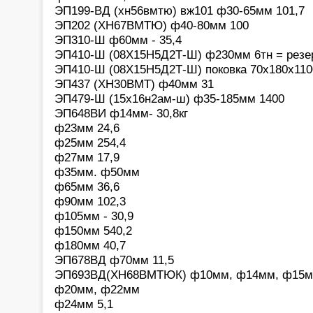
ЭП199-ВД (хн56вмтю) вж101 ф30-65мм 101,7
ЭП202 (ХН67ВМТЮ) ф40-80мм 100
ЭП310-Ш ф60мм - 35,4
ЭП410-Ш (08Х15Н5Д2Т-Ш) ф230мм 6тн = резе
ЭП410-Ш (08Х15Н5Д2Т-Ш) поковка 70х180х11
ЭП437 (ХН30ВМТ) ф40мм 31
ЭП479-Ш (15х16н2ам-ш) ф35-185мм 1400
ЭП648ВИ ф14мм- 30,8кг
ф23мм 24,6
ф25мм 254,4
ф27мм 17,9
ф35мм. ф50мм
ф65мм 36,6
ф90мм 102,3
ф105мм - 30,9
ф150мм 540,2
ф180мм 40,7
ЭП678ВД ф70мм 11,5
ЭП693ВД(ХН68ВМТЮК) ф10мм, ф14мм, ф15м
ф20мм, ф22мм
ф24мм 5,1