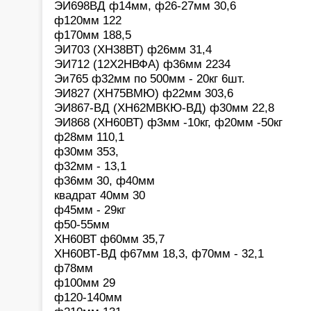
ЭИ698ВД ф14мм, ф26-27мм 30,6
ф120мм 122
ф170мм 188,5
ЭИ703 (ХН38ВТ) ф26мм 31,4
ЭИ712 (12Х2НВФА) ф36мм 2234
Эи765 ф32мм по 500мм - 20кг 6шт.
ЭИ827 (ХН75ВМЮ) ф22мм 303,6
ЭИ867-ВД (ХН62МВКЮ-ВД) ф30мм 22,8
ЭИ868 (ХН60ВТ) ф3мм -10кг, ф20мм -50кг
ф28мм 110,1
ф30мм 353,
ф32мм - 13,1
ф36мм 30, ф40мм
квадрат 40мм 30
ф45мм - 29кг
ф50-55мм
ХН60ВТ ф60мм 35,7
ХН60ВТ-ВД ф67мм 18,3, ф70мм - 32,1
ф78мм
ф100мм 29
ф120-140мм