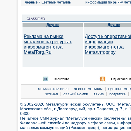
черные и цветные металлы
информации по рынку мет
CLASSIFIED
Другое
Другое
Реклама на рынке
Доступ к оперативно
металлов на ресурсах
информации
информагентства
информагентства
MetalTorg.Ru
Металлторг.ру
ВКонтакте
Одноклассни
|
|
МЕТАЛЛОТОРГОВЛЯ
ЧЕРНЫЕ МЕТАЛЛЫ
ЦВЕТНЫЕ МЕТ
|
|
|
|
ЖУРНАЛ
СВЕЖИЙ НОМЕР
АРХИВ
ПОДПИСКА
© 2002-2026 Металлургический бюллетень, ООО "Металлт
Московская обл., г. Долгопрудный, пр-т Пацаева, д. 7, к. 1
0300
Печатное СМИ журнал "Металлургический бюллетень" з
Федеральной службой по надзору в сфере связи, инфор
массовых коммуникаций (Роскомнадзор), регистрационн