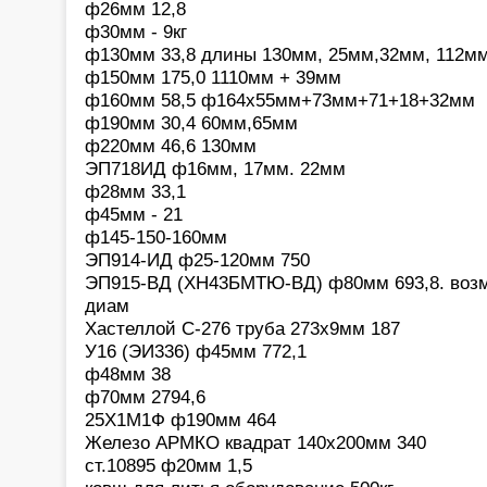
ф26мм 12,8
ф30мм - 9кг
ф130мм 33,8 длины 130мм, 25мм,32мм, 112м
ф150мм 175,0 1110мм + 39мм
ф160мм 58,5 ф164х55мм+73мм+71+18+32мм
ф190мм 30,4 60мм,65мм
ф220мм 46,6 130мм
ЭП718ИД ф16мм, 17мм. 22мм
ф28мм 33,1
ф45мм - 21
ф145-150-160мм
ЭП914-ИД ф25-120мм 750
ЭП915-ВД (ХН43БМТЮ-ВД) ф80мм 693,8. возм
диам
Хастеллой С-276 труба 273х9мм 187
У16 (ЭИ336) ф45мм 772,1
ф48мм 38
ф70мм 2794,6
25Х1М1Ф ф190мм 464
Железо АРМКО квадрат 140х200мм 340
ст.10895 ф20мм 1,5