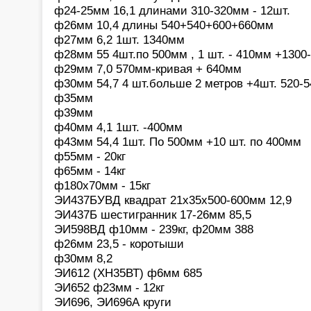
ф24-25мм 16,1 длинами 310-320мм - 12шт.
ф26мм 10,4 длины 540+540+600+660мм
ф27мм 6,2 1шт. 1340мм
ф28мм 55 4шт.по 500мм , 1 шт. - 410мм +1300
ф29мм 7,0 570мм-кривая + 640мм
ф30мм 54,7 4 шт.больше 2 метров +4шт. 520-
ф35мм
ф39мм
ф40мм 4,1 1шт. -400мм
ф43мм 54,4 1шт. По 500мм +10 шт. по 400мм
ф55мм - 20кг
ф65мм - 14кг
ф180х70мм - 15кг
ЭИ437БУВД квадрат 21х35х500-600мм 12,9
ЭИ437Б шестигранник 17-26мм 85,5
ЭИ598ВД ф10мм - 239кг, ф20мм 388
ф26мм 23,5 - коротыши
ф30мм 8,2
ЭИ612 (ХН35ВТ) ф6мм 685
ЭИ652 ф23мм - 12кг
ЭИ696, ЭИ696А круги