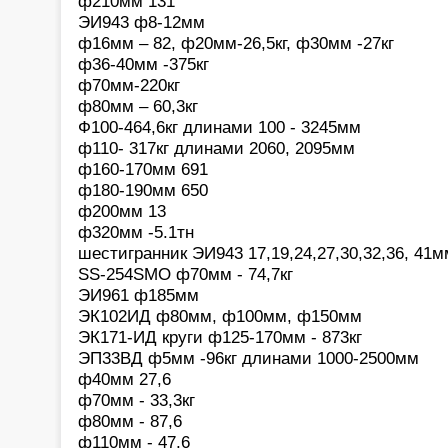
ф210мм 131
ЭИ943 ф8-12мм
ф16мм – 82, ф20мм-26,5кг, ф30мм -27кг
ф36-40мм -375кг
ф70мм-220кг
ф80мм – 60,3кг
Ф100-464,6кг длинами 100 - 3245мм
ф110- 317кг длинами 2060, 2095мм
ф160-170мм 691
ф180-190мм 650
ф200мм 13
ф320мм -5.1тн
шестигранник ЭИ943 17,19,24,27,30,32,36, 41мм
SS-254SMO ф70мм - 74,7кг
ЭИ961 ф185мм
ЭК102ИД ф80мм, ф100мм, ф150мм
ЭК171-ИД круги ф125-170мм - 873кг
ЭП33ВД ф5мм -96кг длинами 1000-2500мм
ф40мм 27,6
ф70мм - 33,3кг
ф80мм - 87,6
ф110мм - 47,6