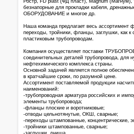
Ростр, FD plast (ФД пласт), Magnum (Магнум),
безнапорные для прокладки кабеля, дренаж
ОБОРУДОВАНИЕ и многое др.
Наша команда предлагает весь ассортимент ф
переходы, тройники, фланцы, заглушки, как к 
пластиковым трубопроводам.
Компания осуществляет поставки ТРУБОП
соединительных деталей трубопровода, для н
нефтехимического комплекса страны.
Основной задачей является полное обеспечени
в кратчайшие сроки, по разумной цене.
Ассортимент поставляемой продукции насчит
наименований:
-трубопроводная арматура российских и импо
элементы трубопровода;
-фланцы плоские и воротниковые;
-отводы цельнотянутые, ОКШ, сварные;
-переходы штампованные, концентрические, э
-тройники штампованные, сварные;
-заглушки, днища.