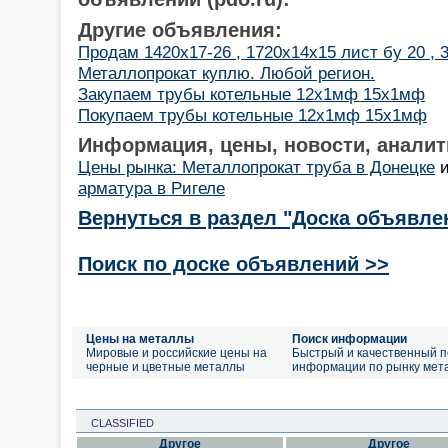
Другие объявления:
Продам 1420x17-26 , 1720x14x15 лист бу 20 ,
Металлопрокат куплю. Любой регион.
Закупаем трубы котельные 12х1мф 15х1мф
Покупаем трубы котельные 12х1мф 15х1мф
Информация, цены, новости, аналит
Цены рынка: Металлопрокат труба в Донецке
арматура в Ригеле
Вернуться в раздел "Доска объявле
Поиск по доске объявлений >>
Цены на металлы
Поиск информации
Мировые и российские цены на
Быстрый и качественный п
черные и цветные металлы
информации по рынку мет
CLASSIFIED
Другое
Другое