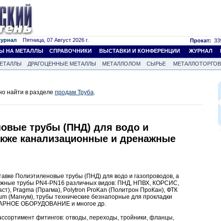
журнал
Пятница, 07 Август 2026 г.
Прокат:
339
Ы НА МЕТАЛЛЫ
СПРАВОЧНИКИ
ВЫСТАВКИ И КОНФЕРЕНЦИИ
ЖУРНАЛ
ЕТАЛЛЫ
ДРАГОЦЕННЫЕ МЕТАЛЛЫ
МЕТАЛЛОЛОМ
СЫРЬЕ
МЕТАЛЛОТОРГО
но найти в разделе
продам Труба
.
новые трубы (ПНД) для водо и
также канализационные и дренажные
авке Полиэтиленовые трубы (ПНД) для водо и газопроводов, а
ажные трубы PN4-PN16 различных видов: ПНД, НПВХ, КОРСИС,
ласт), Pragma (Прагма), Polytron ProKan (Политрон ПроКан), ФТК
gnum (Магнум), трубы технические безнапорные для прокладки
ЖАРНОЕ ОБОРУДОВАНИЕ и многое др.
ассортимент фитингов: отводы, переходы, тройники, фланцы,