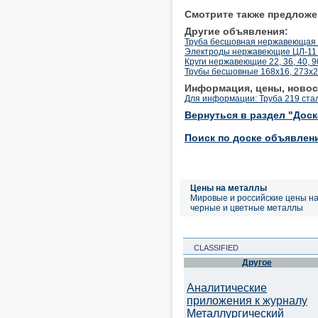
Смотрите также предложе
Другие объявления:
Труба бесшовная нержавеющая 
Электроды нержавеющие ЦЛ-11 д
Круги нержавеющие 22, 36, 40, 9
Трубы бесшовные 168х16, 273х25
Информация, цены, новос
Для информации: Труба 219 стал
Вернуться в раздел "Дос
Поиск по доске объявлен
Цены на металлы
Мировые и российские цены н
черные и цветные металлы
CLASSIFIED
Другое
Аналитические
приложения к журналу
Металлургический