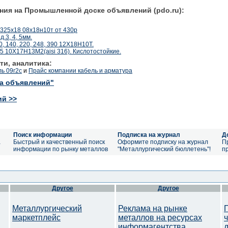
ния на Промышленной доске объявлений (pdo.ru):
325х18 08х18н10т от 430р
.3, 4, 5мм.
0, 140, 220, 248, 390 12Х18Н10Т.
 10Х17Н13М2(aisi 316). Кислотостойкие.
ти, аналитика:
ь 09г2с
и
Прайс компании кабель и арматура
ка объявлений"
ий >>
Поиск информации
Подписка на журнал
Д
а
Быстрый и качественный поиск
Оформите подписку на журнал
П
информации по рынку металлов
"Металлургический бюллетень"!
п
Другое
Другое
Металлургический
Реклама на рынке
маркетплейс
металлов на ресурсах
информагентства