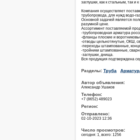
заглушки, как к стальным, так и
Компания осуществляет поста
трубопровода, для нужд водо-га
Основной задачей является полн
разумной цене.
Ассортимент поставляемой прод
-трубопроводная арматура росс
-фланцы плоские и воротниковы
-отводы цельнотянутые, ОКШ, с
-переходы штампованные, конце
-тройники штампованные, сварн
-заглушки, днища.
Вся продукция подтверждена се
Разделы:
Труба
Арматур
Автор объявления:
Александр Ушаков
Телефон:
+7 (8652) 489023
Регион:
Отправлено:
02-10-2023 12:36
Число просмотров:
сегодня: 1, всего: 1256