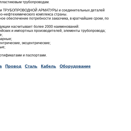
 к пластиковым трубопроводам.
вки ТРУБОПРОВОДНОЙ АРМАТУРЫ и соединительных деталей
зо-нефтехимического комплекса страны.
ое обеспечение потребности заказчика, в кратчайшие сроки, по
укции насчитывает более 2000 наименований:
ийских и импортных производителей, элементы трубопровода;
е;
варные;
нтрические, эксцентрические;
ые;
ртификатами и паспортами.
а
Провод
Сталь
Кабель
Оборудование