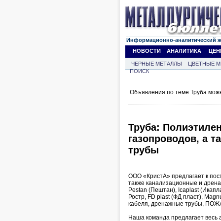
Информационно-аналитический 
НОВОСТИ
АНАЛИТИКА
ЦЕН
ЧЕРНЫЕ МЕТАЛЛЫ
ЦВЕТНЫЕ М
ПОИСК
Объявления по теме Труба мож
Труба: Полиэтиле
газопроводов, а 
трубы
ООО «КристА» предлагает к пост
также канализационные и дрен
Pestan (Пештан), Icaplast (Икап
Ростр, FD plast (ФД пласт), Ma
кабеля, дренажные трубы, ПО
Наша команда предлагает весь 