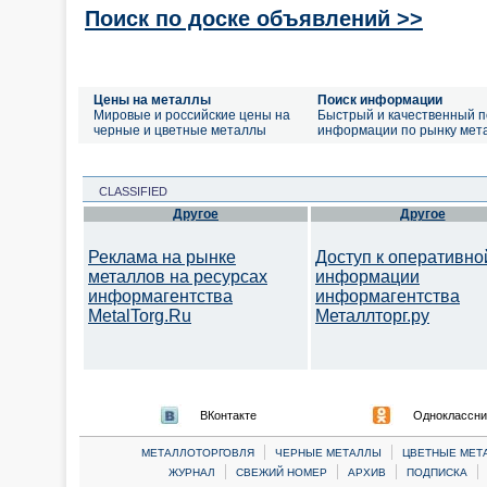
Поиск по доске объявлений >>
Цены на металлы
Поиск информации
Мировые и российские цены на
Быстрый и качественный п
черные и цветные металлы
информации по рынку мет
CLASSIFIED
Другое
Другое
Реклама на рынке
Доступ к оперативно
металлов на ресурсах
информации
информагентства
информагентства
MetalTorg.Ru
Металлторг.ру
ВКонтакте
Одноклассни
|
|
МЕТАЛЛОТОРГОВЛЯ
ЧЕРНЫЕ МЕТАЛЛЫ
ЦВЕТНЫЕ МЕТ
|
|
|
|
ЖУРНАЛ
СВЕЖИЙ НОМЕР
АРХИВ
ПОДПИСКА