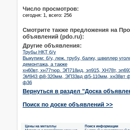
Число просмотров:
сегодня: 1, всего: 256
Смотрите также предложения на Пр
объявлений (pdo.ru):
Другие объявления:
Трубы НКТ б/у
Выкупим: б/у, леж. трубу, балку, швеллер угол
демонтажа, а также
хн60вт, хн77тюр. ЭП718ид, эп915, ХН78т, эп693,
ЭИ943 ф8-320мм, ЭП33вд ф5-110мм, хн38вт ф
ф36
Вернуться в раздел "Доска объявле
Поиск по доске объявлений >>
Цены на металлы
Поиск информации