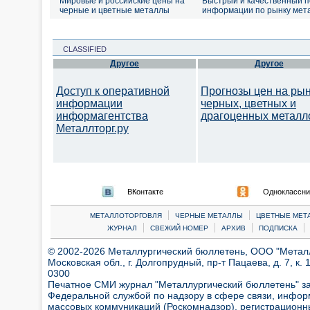
Мировые и российские цены на
Быстрый и качественный п
черные и цветные металлы
информации по рынку мет
CLASSIFIED
Другое
Другое
Доступ к оперативной
Прогнозы цен на ры
информации
черных, цветных и
информагентства
драгоценных металл
Металлторг.ру
ВКонтакте
Одноклассни
|
|
МЕТАЛЛОТОРГОВЛЯ
ЧЕРНЫЕ МЕТАЛЛЫ
ЦВЕТНЫЕ МЕТ
|
|
|
|
ЖУРНАЛ
СВЕЖИЙ НОМЕР
АРХИВ
ПОДПИСКА
© 2002-2026 Металлургический бюллетень, ООО "Металлт
Московская обл., г. Долгопрудный, пр-т Пацаева, д. 7, к. 1
0300
Печатное СМИ журнал "Металлургический бюллетень" з
Федеральной службой по надзору в сфере связи, инфор
массовых коммуникаций (Роскомнадзор), регистрационн