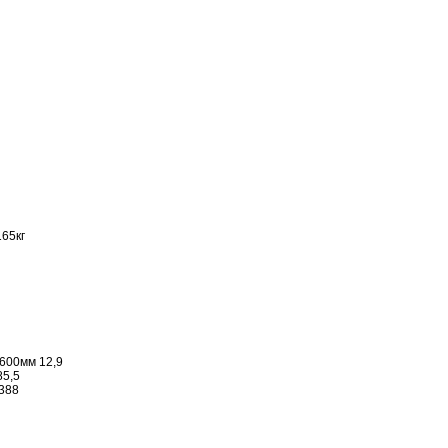
65кг
600мм 12,9
85,5
388