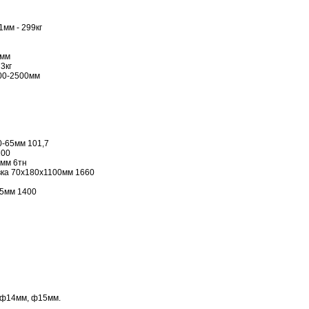
1мм - 299кг
0мм
3кг
00-2500мм
-65мм 101,7
100
мм 6тн
ка 70х180х1100мм 1660
5мм 1400
ф14мм, ф15мм.