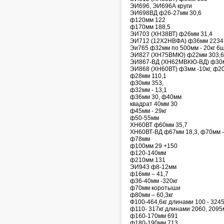
ЭИ696, ЭИ696А круги
ЭИ698ВД ф26-27мм 30,6
ф120мм 122
ф170мм 188,5
ЭИ703 (ХН38ВТ) ф26мм 31,4
ЭИ712 (12Х2НВФА) ф36мм 2234
Эи765 ф32мм по 500мм - 20кг 6ш
ЭИ827 (ХН75ВМЮ) ф22мм 303,6
ЭИ867-ВД (ХН62МВКЮ-ВД) ф30м
ЭИ868 (ХН60ВТ) ф3мм -10кг, ф20
ф28мм 110,1
ф30мм 353,
ф32мм - 13,1
ф36мм 30, ф40мм
квадрат 40мм 30
ф45мм - 29кг
ф50-55мм
ХН60ВТ ф60мм 35,7
ХН60ВТ-ВД ф67мм 18,3, ф70мм -
ф78мм
ф100мм 29 +150
ф120-140мм
ф210мм 131
ЭИ943 ф8-12мм
ф16мм – 41,7
ф36-40мм -320кг
ф70мм коротыши
ф80мм – 60,3кг
Ф100-464,6кг длинами 100 - 324
ф110- 317кг длинами 2060, 209
ф160-170мм 691
ф180-190мм 713