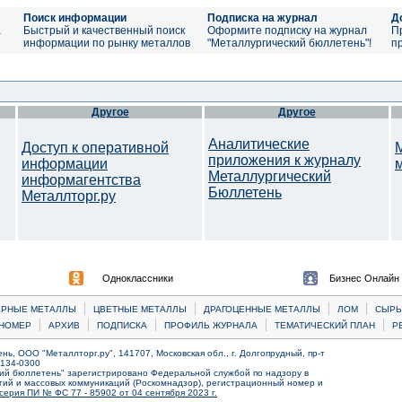
Поиск информации
Подписка на журнал
Д
а
Быстрый и качественный поиск
Оформите подписку на журнал
П
информации по рынку металлов
"Металлургический бюллетень"!
п
Другое
Другое
Аналитические
Доступ к оперативной
приложения к журналу
информации
Металлургический
информагентства
Бюллетень
Металлторг.ру
Одноклассники
Бизнес Онлайн
|
|
|
|
ЕРНЫЕ МЕТАЛЛЫ
ЦВЕТНЫЕ МЕТАЛЛЫ
ДРАГОЦЕННЫЕ МЕТАЛЛЫ
ЛОМ
CЫРЬ
|
|
|
|
|
НОМЕР
АРХИВ
ПОДПИСКА
ПРОФИЛЬ ЖУРНАЛА
ТЕМАТИЧЕСКИЙ ПЛАН
Р
ь, ООО "Металлторг.ру", 141707, Московская обл., г. Долгопрудный, пр-т
) 134-0300
ий бюллетень" зарегистрировано Федеральной службой по надзору в
ий и массовых коммуникаций (Роскомнадзор), регистрационный номер и
серия ПИ № ФС 77 - 85902 от 04 сентября 2023 г.