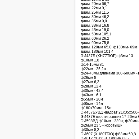
диам. 20мм 66,7
диам. 22мм 9,1
диам. 25мм 11,5
диам. 30мм 46,2
диам. 35мм 9,0
диам. 38мм 16,8
диам. 45мм 19,0
диам. 50мм 105,1
диам. 60мм 26,2
диам. 90мм 75,8
диам. 120мм 65,0, ф130мм- 69кг
диам. 180мм 101,4
ЭИ437Б (ХН77ТЮР) ф3мм 13
ф10мм 1,8
ф14-15мм 81
ф22мм - 25,2кг
ф24-43мм длинами 300-600мм -1
ф26мм 8
ф27мм 6,2
ф28мм 12,4
ф30мм - 42,4
ф43мм - 6,1
ф55мм - 20кг
ф65мм - 14кг
ф180х70мм - 15кг
ЭИ437БУВД квадрат 21х35х500-
ЭИ437Б шестигранник 17-26мм 
ЭИ598ВД ф10мм - 239кг, ф20мм 
ф26мм 23,5 - коротыши
ф30мм 8,2
ЭИ607 (ХН80ТБЮ) ф83мм 50,8
ЭИ612 (ХН35ВТ) ф6мм 685