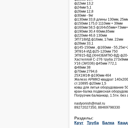
ф22мм 13,2
ф24мм 5,1
ф26мм 12,8
ф30мм - 9кг
ф130мм 33,8 длины 130мм, 25мм
ф150мм 175,0 1110мм + 39мм
ф160мм 58,5 ф164х55мм+73мм
ф190мм 30,4 60мм,65мм
ф220мм 46,6 130мм
ЭП718ИД ф16мм, 17мм. 22мм
ф28мм 33,1
ф145-150мм , ф160мм - 55,25кг+
ЭП914-ИД ф25-120мм 750
ЭП915-ВД (ХН43БМТЮ-ВД) ф20-
Хастеллой С-276 труба 273х9мм
У16 (ЭИ336) ф45мм 772,1
ф48мм 38
ф70мм 2794,6
25Х1М1Ф ф190мм 464
Железо АРМКО квадрат 140х20
ст.10895 ф20мм 1,5
ковш для литья оборудование 50
кран-балка подвесная оборудова
Погрузчик балканкар, 1.5тн. без 
nastyonish@mail.ru
89272027350, 88469798330
Разделы:
Круг
Труба
Балка
Квад