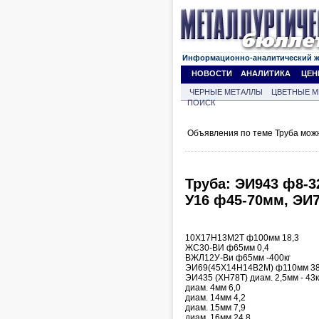
Информационно-аналитический 
НОВОСТИ
АНАЛИТИКА
ЦЕН
ЧЕРНЫЕ МЕТАЛЛЫ
ЦВЕТНЫЕ М
ПОИСК
Объявления по теме Труба мож
Труба: ЭИ943 ф8-3
У16 ф45-70мм, ЭИ
10Х17Н13М2Т ф100мм 18,3
ЖС30-ВИ ф65мм 0,4
ВЖЛ12У-Ви ф65мм -400кг
ЭИ69(45Х14Н14В2М) ф110мм 3
ЭИ435 (ХН78Т) диам. 2,5мм - 43к
диам. 4мм 6,0
диам. 14мм 4,2
диам. 15мм 7,9
диам. 16мм 24,8