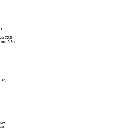
т.
м 22,8
мм -9,6кг
 32,1
5мм
5мм