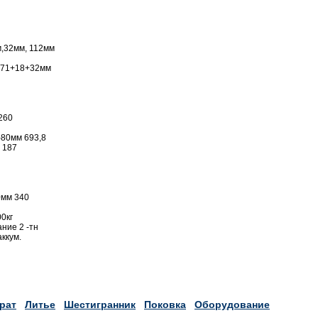
,32мм, 112мм
+71+18+32мм
260
80мм 693,8
 187
0мм 340
0кг
ние 2 -тн
аккум.
рат
Литье
Шестигранник
Поковка
Оборудование