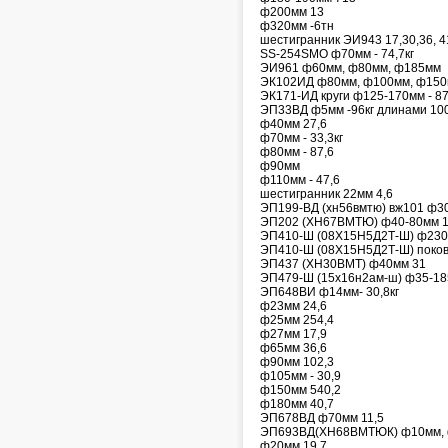
ф200мм 13
ф320мм -6тн
шестигранник ЭИ943 17,30,36, 4
SS-254SMO ф70мм - 74,7кг
ЭИ961 ф60мм, ф80мм, ф185мм
ЭК102ИД ф80мм, ф100мм, ф15
ЭК171-ИД круги ф125-170мм - 87
ЭП33ВД ф5мм -96кг длинами 10
ф40мм 27,6
ф70мм - 33,3кг
ф80мм - 87,6
ф90мм
ф110мм - 47,6
шестигранник 22мм 4,6
ЭП199-ВД (хн56вмтю) вж101 ф30
ЭП202 (ХН67ВМТЮ) ф40-80мм 
ЭП410-Ш (08Х15Н5Д2Т-Ш) ф230
ЭП410-Ш (08Х15Н5Д2Т-Ш) поков
ЭП437 (ХН30ВМТ) ф40мм 31
ЭП479-Ш (15х16н2ам-ш) ф35-18
ЭП648ВИ ф14мм- 30,8кг
ф23мм 24,6
ф25мм 254,4
ф27мм 17,9
ф65мм 36,6
ф90мм 102,3
ф105мм - 30,9
ф150мм 540,2
ф180мм 40,7
ЭП678ВД ф70мм 11,5
ЭП693ВД(ХН68ВМТЮК) ф10мм, 
ф20мм 19,7