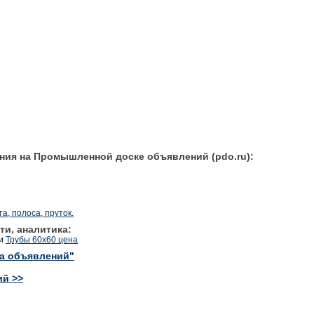
ния на Промышленной доске объявлений (pdo.ru):
, полоса, пруток.
ти, аналитика:
и
Трубы 60х60 цена
ка объявлений"
ий >>