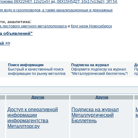
, поковка 08Х22Н6Т. 12х21н5т вд, 08Х15Н5Д2Т, 10х17н13м2т, ЭП 54,
я водо и газопроводов, а также канализационные и дренажные
ти, аналитика:
 листового цветного металлопроката
и
Круг нерж Новосибирск
ка объявлений"
ий >>
Поиск информации
Подписка на журнал
Д
а
Быстрый и качественный поиск
Оформите подписку на журнал
П
информации по рынку металлов
"Металлургический бюллетень"!
п
Другое
Другое
Доступ к оперативной
Подписка на журнал
информации
Металлургический
информагентства
Бюллетень
Металлторг.ру