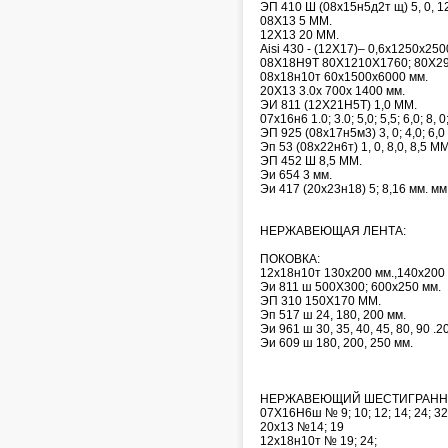
ЭП 410 Ш (08х15н5д2т щ) 5, 0, 1
08Х13 5 ММ.
12Х13 20 ММ.
Aisi 430 - (12Х17)– 0,6х1250х250
08Х18Н9Т 80Х1210Х1760; 80Х2
08х18н10т 60х1500х6000 мм.
20Х13 3.0х 700х 1400 мм.
ЭИ 811 (12Х21Н5Т) 1,0 ММ.
07х16н6 1.0; 3.0; 5,0; 5,5; 6,0; 8, 0
ЭП 925 (08х17н5м3) 3, 0; 4,0; 6,
Эп 53 (08х22н6т) 1, 0, 8,0, 8,5 ММ
ЭП 452 Ш 8,5 ММ.
Эи 654 3 мм.
Эи 417 (20х23н18) 5; 8,16 мм. мм
НЕРЖАВЕЮЩАЯ ЛЕНТА:
ПОКОВКА:
12х18н10т 130х200 мм.,140х200 
Эи 811 ш 500Х300; 600х250 мм.
ЭП 310 150Х170 ММ.
Эп 517 ш 24, 180, 200 мм.
Эи 961 ш 30, 35, 40, 45, 80, 90 .2
Эи 609 ш 180, 200, 250 мм.
НЕРЖАВЕЮЩИЙ ШЕСТИГРАНН
07Х16Н6ш № 9; 10; 12; 14; 24; 32
20х13 №14; 19
12х18н10т № 19; 24;