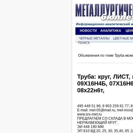
Информационно-аналитический 
НОВОСТИ
АНАЛИТИКА
ЦЕН
ЧЕРНЫЕ МЕТАЛЛЫ
ЦВЕТНЫЕ М
ПОИСК
Объявления по теме Труба мож
Труба: круг, ЛИСТ,
09Х16Н4Б, 07Х16Н6
08х22н6т,
495 448 51 86; 8 903 259 81 77; 8
Е-mail: met-05@mail.ru, met-ino
www.srs-met.ru
ПРЕДЛАГАЕМ СО СКЛАДА В МО
НЕРЖАВЕЮЩИЙ КРУГ:
ЭИ 448 190 ММ.
ЭП 810 ВД 20, 25, 30, 35,40, 65 ;