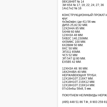
08Х18Н9Т № 14
ЭИ 654 № 17; 19; 22; 24; 27; 36
14х17н2 № 16
КОНСТРУКЦИОННЫЙ ПРОКАТ И
круг:
4х3м2вфгс (ди 41) 56 мм.
ДИ55 25,82,92 ММ.
12Х2Н4А 85 ММ.
5ХНМ 60 ММ.
12ХН3А 48 ММ.
5ХВ2С 140,150ММ.
4Х5МФС 100 ММ.
6Х2В8Ф 50 ММ.
9ХС 50 ММ.
ЭП311 65ММ.
ЧС5 52 ММ
ЭП 547 Ш 80 ММ.
ЕХ5В5 42 ММ.
12ХН3А 48: 90 ММ.
18Х2Н4ВА 40 ММ.
НЕРЖАВЕЮЩАЯ ТРУБА:
12Х18Н10Т 219Х7 ММ.
12Х18Н10Т 219Х12 ММ.
12Х18Н10Т 219Х14 ММ.
07х16н6ш 58х8, 5 мм.
ПОКУПАЕМ НЕЛИКВИДЫ НЕРЖ
(495) 448 51 86 Т.Ф.; 8 903 259 8