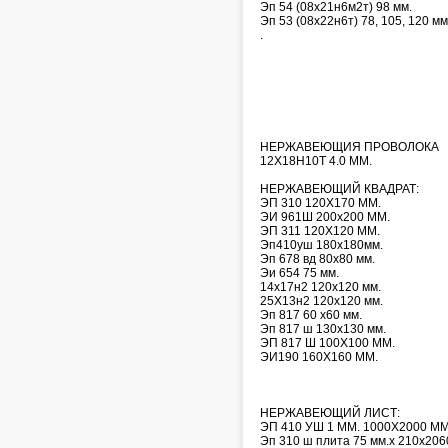
Эп 54 (08х21н6м2т) 98 мм.
Эп 53 (08х22н6т) 78, 105, 120 мм
.
НЕРЖАВЕЮЩИЯ ПРОВОЛОКА
12Х18Н10Т 4.0 ММ.
НЕРЖАВЕЮЩИЙ КВАДРАТ:
ЭП 310 120Х170 ММ.
ЭИ 961Ш 200х200 ММ.
ЭП 311 120Х120 ММ.
Эп410уш 180х180мм.
Эп 678 вд 80х80 мм.
Эи 654 75 мм.
14х17н2 120х120 мм.
25Х13н2 120х120 мм.
Эп 817 60 х60 мм.
Эп 817 ш 130х130 мм.
ЭП 817 Ш 100Х100 ММ.
ЭИ190 160Х160 ММ.
НЕРЖАВЕЮЩИЙ ЛИСТ:
ЭП 410 УШ 1 ММ. 1000Х2000 ММ
Эп 310 ш плита 75 мм.х 210х206