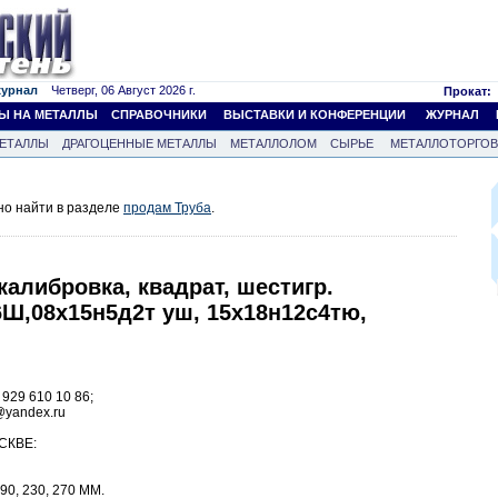
журнал
Четверг, 06 Август 2026 г.
Прокат:
Ы НА МЕТАЛЛЫ
СПРАВОЧНИКИ
ВЫСТАВКИ И КОНФЕРЕНЦИИ
ЖУРНАЛ
ЕТАЛЛЫ
ДРАГОЦЕННЫЕ МЕТАЛЛЫ
МЕТАЛЛОЛОМ
СЫРЬЕ
МЕТАЛЛОТОРГО
но найти в разделе
продам Труба
.
 калибровка, квадрат, шестигр.
Ш,08х15н5д2т уш, 15х18н12с4тю,
 929 610 10 86;
x@yandex.ru
СКВЕ:
190, 230, 270 ММ.