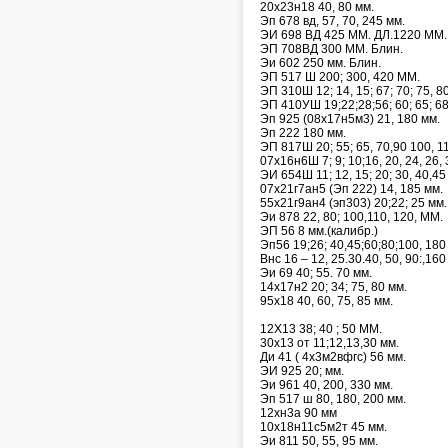
20х23н18 40, 80 мм.
Эп 678 вд, 57, 70, 245 мм.
ЭИ 698 ВД 425 ММ. ДЛ.1220 ММ.
ЭП 708ВД 300 ММ. Блин.
Эи 602 250 мм. Блин.
ЭП 517 Ш 200; 300, 420 ММ.
ЭП 310Ш 12; 14, 15; 67; 70; 75, 8
ЭП 410УШ 19;22;28;56; 60; 65; 68;
Эп 925 (08х17н5м3) 21, 180 мм.
Эп 222 180 мм.
ЭП 817Ш 20; 55; 65, 70,90 100, 1
07х16н6Ш 7; 9; 10;16, 20, 24, 26, 
ЭИ 654Ш 11; 12, 15; 20; 30, 40,45 
07х21г7ан5 (Эп 222) 14, 185 мм.
55х21г9ан4 (эп303) 20;22; 25 мм.
Эи 878 22, 80; 100,110, 120, ММ.
ЭП 56 8 мм.(калибр.)
Эп56 19;26; 40,45;60;80;100, 180
Внс 16 – 12, 25.30.40, 50, 90:,160
Эи 69 40; 55. 70 мм.
14х17н2 20; 34; 75, 80 мм.
95х18 40, 60, 75, 85 мм.
12Х13 38; 40 ; 50 ММ.
30х13 от 11;12,13,30 мм.
Ди 41 ( 4х3м2вфгс) 56 мм.
ЭИ 925 20; мм.
Эи 961 40, 200, 330 мм.
Эп 517 ш 80, 180, 200 мм.
12хн3а 90 мм
10х18н11с5м2т 45 мм.
Эи 811 50, 55, 95 мм.