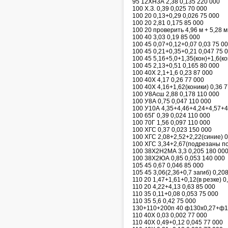
95 12ХН3А 2,38 0,135 220 000
100 Х.З. 0,39 0,025 70 000
100 20 0,13+0,29 0,026 75 000
100 20 2,81 0,175 85 000
100 20 проверить 4,96 м + 5,28 м
100 40 3,03 0,19 85 000
100 45 0,07+0,12+0,07 0,03 75 0
100 45 0,21+0,35+0,21 0,047 75 
100 45 5,16+5,0+1,35(кон)+1,6(ко
100 45 2,13+0,51 0,165 80 000
100 40Х 2,1+1,6 0,23 87 000
100 40Х 4,17 0,26 77 000
100 40Х 4,16+1,62(коники) 0,36 
100 У8Асш 2,88 0,178 110 000
100 У8А 0,75 0,047 110 000
100 У10А 4,35+4,46+4,24+4,57+4,
100 65Г 0,39 0,024 110 000
100 70Г 1,56 0,097 110 000
100 ХГС 0,37 0,023 150 000
100 ХГС 2,08+2,52+2,22(синие) 0
100 ХГС 3,34+2,67(подрезаны по
100 38Х2Н2МА 3,3 0,205 180 00
100 38Х2ЮА 0,85 0,053 140 000
105 45 0,67 0,046 85 000
105 45 3,06(2,36+0,7 загиб) 0,20
110 20 1,47+1,61+0,12(в резке) 0
110 20 4,22+4,13 0,63 85 000
110 35 0,11+0,08 0,053 75 000
110 35 5,6 0,42 75 000
130+110+200п 40 ф130х0,27+ф11
110 40Х 0,03 0,002 77 000
110 40Х 0,49+0,12 0,045 77 000