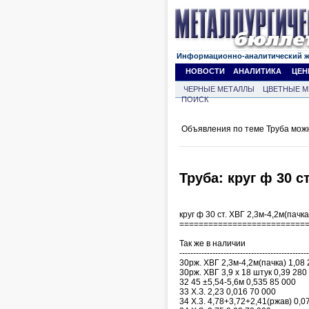
Информационно-аналитический 
НОВОСТИ
АНАЛИТИКА
ЦЕН
ЧЕРНЫЕ МЕТАЛЛЫ
ЦВЕТНЫЕ М
ПОИСК
Объявления по теме Труба мож
Труба: круг ф 30 ст
круг ф 30 ст. ХВГ 2,3м-4,2м(пачк
==========================
Так же в наличии
-----------------------------------------------
30рж. ХВГ 2,3м-4,2м(пачка) 1,08
30рж. ХВГ 3,9 х 18 штук 0,39 280
32 45 ±5,54-5,6м 0,535 85 000
33 Х.З. 2,23 0,016 70 000
34 Х.3. 4,78+3,72+2,41(ржав) 0,0