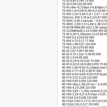
70 20 4,85 0,145 75 000
70 20 0,59 0,02 85 000
70 40 ±6м +0,72(вул.)+0,63(вул.) 
70 40Х 1,9+0,59+0,38+0,2+(0,86+
70 40Х 1,25+1,64+1,8 + 1,57 + 2,
70обточ. 40Х 3,78 м 0,115 87 000
70 38ХС 0,46 х 2штуки , ~0,6-0,7м
70 38ХС 2,35+1,5+1,48+1,38+2,8+
70 6Х7В7ФМ(ЭИ-161) 2,36 трещи
70 Х12МФ(бой) 2,23 0,068 350 0
75 45 5,26+1,29(в рез.) 0,23 85 0
75 40Х 0,5 0,018 82 000
75 40Х 4,75 0,17 77 000
75 У8А 1,99 0,07 110 000
75 60 2,16 0,076 85 000
80 20 1,67 0,067 80 000
80 20 4,75 х 2шт. 0,38 85 000
80 35 1 0,04 85 000
80 40 0,14+0,33 0,02 75 000
80 45 0,32+0,19+0,89 0,055 75 0
80 40Х 1,06+0,62+0,12(верстак) 
80 40Х 4,77+4,97 0,39 87 000
80 20Х 6,03+6,05+4,55+0,67(в рез
80 У7А 3,22 0,129 110 000
80 У8А 0,65 0,026 110 000
80 У8А общ.1,3(0,24 газ + 1) 0,0
80 У8А 4,2 0,166 110 000
80 У8А 3,83 + 1,29(у телеги) 0,1
80 У8А 3,19+3,3+3,47(4шт.) 0,55 
80 У10А 0,9 0,036 110 000
80 У10А 2,93+2,77+2,79+2,9+2,87
80 У10А 2,91 0,117 110 000