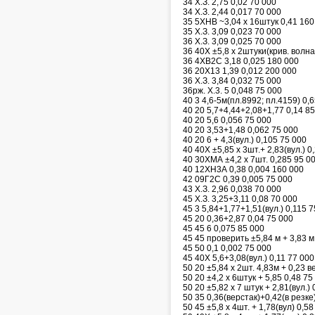
34 Х.З. 2,75 0,02 70 000
34 Х.З. 2,44 0,017 70 000
35 5ХНВ ~3,04 х 16штук 0,41 160
35 Х.З. 3,09 0,023 70 000
36 Х.З. 3,09 0,025 70 000
36 40Х ±5,8 х 2штуки(крив. волна)
36 4ХВ2С 3,18 0,025 180 000
36 20Х13 1,39 0,012 200 000
36 Х.З. 3,84 0,032 75 000
36рж. Х.3. 5 0,048 75 000
40 3 4,6-5м(пл.8992; пл.4159) 0,
40 20 5,7+4,44+2,08+1,77 0,14 8
40 20 5,6 0,056 75 000
40 20 3,53+1,48 0,062 75 000
40 20 6 + 4,3(вул.) 0,105 75 000
40 40Х ±5,85 х 3шт.+ 2,83(вул.) 0
40 30ХМА ±4,2 х 7шт. 0,285 95 0
40 12ХН3А 0,38 0,004 160 000
42 09Г2С 0,39 0,005 75 000
43 Х.З. 2,96 0,038 70 000
45 Х.З. 3,25+3,11 0,08 70 000
45 3 5,84+1,77+1,51(вул.) 0,115 
45 20 0,36+2,87 0,04 75 000
45 45 6 0,075 85 000
45 45 проверить ±5,84 м + 3,83 м
45 50 0,1 0,002 75 000
45 40Х 5,6+3,08(вул.) 0,11 77 000
50 20 ±5,84 х 2шт. 4,83м + 0,23 в
50 20 ±4,2 х 6штук + 5,85 0,48 75
50 20 ±5,82 х 7 штук + 2,81(вул.)
50 35 0,36(верстак)+0,42(в резке
50 45 ±5,8 х 4шт. + 1,78(вул) 0,5