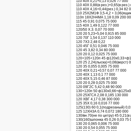
110 40Х 0,21+0,13 0,026 77 000
110 40Х 0,88(в рез.)+0,65(в рез.
110 40Х 4,16+0,44(рез.) 0,34 82 
110 25Х2М1Ф 3,5-4,2 + 3,06(ящик
110п 18Х2Н4МА 1,18 0,09 200 0
115 45 0,91 0,075 75 000
115 40Х 1,49 0,122 77 000
120/50 Х.З. 0,07 70 000
120 20 5,23+5,04 0,915 85 000
120 70Г 1,54 0,137 110 000
120 7Х3 2,48 0,22
120 45Г 0,51 0,046 75 000
120 45 3,82 0,34 80 000
120 20 0,12 0,025 75 000
120+105+120п 45 ф120х0,33+ф10
120 25 2,24(лыска)+0,08(верст) 
120 35 0,055 0,005 75 000
120 40Х 0,21+0,57 0,07 77 000
120 40Х 1,13 0,1 77 000
120 40Х 5,15 0,46 87 000
120 20 0,28 0,025 75 000
120 09Г2С 5,42 0,48 90 000
130+120п 50 ф130х0,66+ф125х0,
120 25ХГСА 2,08 0,185 130 000
120 ХВГ 4,17 0,38 300 000
125 35Х 0,16 0,016 77 000
125(130) 60 0,1(подрезаный) 0,0
125 12ХН3А 0,74 0,072 180 000
130/вн.70(не по цетру) 45 0,21(в
130(160)шпонка 45 0,26 0,03 75 
130 20 0,065 0,006 75 000
130 20 0,54 0,055 75 000