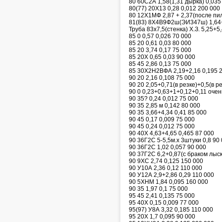
80 60С2А 1,58(1,31 дырка) 0,035
80(77) 20Х13 0,28 0,012 200 000
80 12Х1МФ 2,87 + 2,37(после пи
81(83) 8Х4В9Ф2ш(ЭИ347ш) 1,64+
Труба 83х7,5(стенка) Х.З. 5,25+5
85 0 0,57 0,026 70 000
85 20 0,61 0,03 80 000
85 20 3,74 0,17 75 000
85 20Х 0,65 0,03 90 000
85 45 2,86 0,13 75 000
85 30Х2Н2ВФА 2,19+2,16 0,195 
90 20 2,16 0,108 75 000
90 20 2,05+0,71(в резке)+0,5(в р
90 0 0,23+0,63+1+0,12+0,11 очен
90 35? 0,24 0,012 75 000
90 35 2,85 м 0,142 80 000
90 35 3,66+4,34 0,41 85 000
90 45 0,17 0,009 75 000
90 45 0,24 0,012 75 000
90 40Х 4,63+4,65 0,465 87 000
90 36Г2С 5-5,5м.х 3штуки 0,8 90
90 36Г2С 1,02 0,057 90 000
90 37Г2С 6,2+0,87(с браком лыск
90 9ХС 2,74 0,125 150 000
90 У10А 2,36 0,12 110 000
90 У12А 2,9+2,86 0,29 110 000
90 5ХНМ 1,84 0,095 160 000
90 35 1,97 0,1 75 000
95 45 2,41 0,135 75 000
95 40Х 0,15 0,009 77 000
95(97) У8А 3,32 0,185 110 000
95 20Х 1,7 0,095 90 000