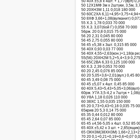
50 40Х ±5,8 х 4шт. + 1,77(вул) 0,
50 12Х1МФ 3м х 2штуки, 3,5м, 3,
50 20ХН3М 1,11 0,018 180 000
50 60С2ХА 6,11+4,95+3,75+4,94+
50 8ХФ 3,66+1,08(вулканит) 0,07
55 Х.З. 1,78 0,033 70 000
55 Х.З. 3,07(бой Г) 0,058 70 000
56рж. 20 0,8 0,015 75 000
56 20 2,31 0,045 80 000
56 45 2,75 0,055 80 000
56 45 ±5,38 х 3шт. 0,315 85 000
56 40Х 0,93 0,03 77 000
56 40Х 4,55+2,63(кон.)+1,18(в рез
55(56) 20ХН2М 5,2+5,4+3,9 0,27
56 65С2ВА 6,33 0,125 100 000
60 Х.З. 2,39 0,053 70 000
60 20 2,45 0,076 85 000
60 20 5,05+3,6+2,01(вул.) 0,45 8
60 45 3,49 0,08 75 000
60 45 ±5,07 х 4шт. 0,45 85 000
60 40Х 5,43+5,43+5,05+3,06(вул)+
60рж. У7А 3,5-4,2 х 7штук + 1,08(
60 У8А 1,18 0,026 110 000
60 38ХС 1,55 0,035 150 000
65 20 0,73+0,43+0,18 0,035 75 0
65крив 20 5,3 0,14 75 000
65 35 0,44 0,012 80 000
65 45 2,64 0,07 85 000
65 45 ±4,56-5,05 х 4шт. 0,52 85 0
65 40Х ±5,42 х 3 шт. + 2,85(ящик)
65 ОХН3М(38ХН3М) 1,66+2,13+2,
70 20 0,1+0,21+0,19+0,6+0,07 0,