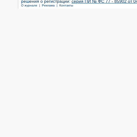
решения о регистрации:
серия ПИ № ФС 77 - 85902 от 04
О журнале |
Реклама |
Контакты