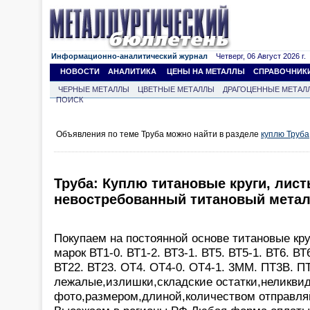
Информационно-аналитический журнал
Четверг, 06 Август 2026 г.
НОВОСТИ
АНАЛИТИКА
ЦЕНЫ НА МЕТАЛЛЫ
СПРАВОЧНИК
ЧЕРНЫЕ МЕТАЛЛЫ
ЦВЕТНЫЕ МЕТАЛЛЫ
ДРАГОЦЕННЫЕ МЕТАЛ
ПОИСК
Объявления по теме Труба можно найти в разделе
куплю Труба
Труба: Куплю титановые круги, лист
невостребованный титановый метал
Покупаем на постоянной основе титановые кр
марок ВТ1-0. ВТ1-2. ВТ3-1. ВТ5. ВТ5-1. ВТ6. ВТ
ВТ22. ВТ23. ОТ4. ОТ4-0. ОТ4-1. 3ММ. ПТ3В. 
лежалые,излишки,складские остатки,неликви
фото,размером,длиной,количеством отправля