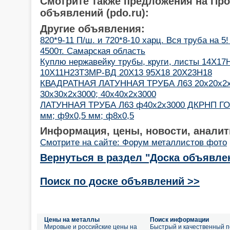
Смотрите также предложения на Пр
объявлений (pdo.ru):
Другие объявления:
820*9-11 П/ш. и 720*8-10 харц. Вся труба на 5
4500т. Самарская область
Куплю нержавейку трубы, круги, листы 14Х1
10Х11Н23Т3МР-ВД 20Х13 95Х18 20Х23Н18
КВАДРАТНАЯ ЛАТУННАЯ ТРУБА Л63 20х20х2х3
30х30х2х3000; 40х40х2х3000
ЛАТУННАЯ ТРУБА Л63 ф40х2х3000 ДКРНП ГОС
мм; ф9х0,5 мм; ф8х0,5
Информация, цены, новости, аналит
Смотрите на сайте: Форум металлистов фото
Вернуться в раздел "Доска объявле
Поиск по доске объявлений >>
Цены на металлы
Поиск информации
Мировые и российские цены на
Быстрый и качественный п