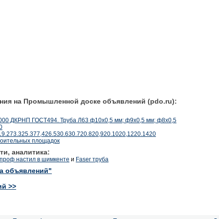
ния на Промышленной доске объявлений (pdo.ru):
0 ДКРНП ГОСТ494. Труба Л63 ф10х0,5 мм; ф9х0,5 мм; ф8х0,5
0
19.273.325.377,426.530.630.720.820,920.1020,1220.1420
роительных площадок
ти, аналитика:
 проф настил в шимкенте
и
Faser труба
ка объявлений"
ий >>