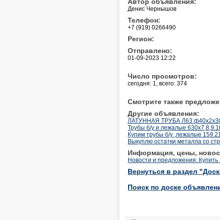
Автор объявления:
Денис Чернышов
Телефон:
+7 (919) 0266490
Регион:
Отправлено:
01-09-2023 12:22
Число просмотров:
сегодня: 1, всего: 374
Смотрите также предложе
Другие объявления:
ЛАТУННАЯ ТРУБА Л63 ф40х2х300
Трубы б/у и лежалые 630х7,8,9.1
Купим трубы б/у ,лежалые 159.2
Выкуплю остатки металла со ст
Информация, цены, новос
Новости и предложения: Купить
Вернуться в раздел "Дос
Поиск по доске объявлен