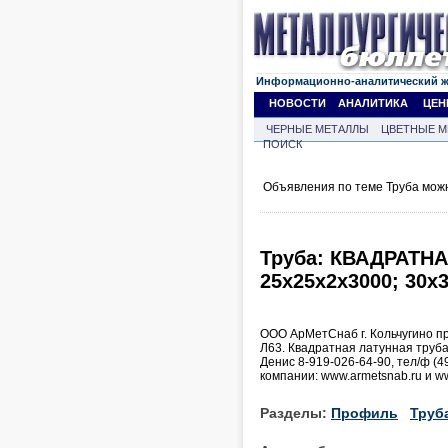
Информационно-аналитический 
НОВОСТИ
АНАЛИТИКА
ЦЕН
ЧЕРНЫЕ МЕТАЛЛЫ
ЦВЕТНЫЕ М
ПОИСК
Объявления по теме Труба мож
Труба: КВАДРАТНА
25х25х2х3000; 30х
ООО АрМетСнаб г. Кольчугино п
Л63. Квадратная латунная труба 
Денис 8-919-026-64-90, тел/ф (4
компании: www.armetsnab.ru и w
Разделы:
Профиль
Труб