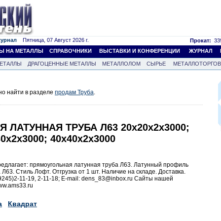
журнал
Пятница, 07 Август 2026 г.
Прокат:
339
Ы НА МЕТАЛЛЫ
СПРАВОЧНИКИ
ВЫСТАВКИ И КОНФЕРЕНЦИИ
ЖУРНАЛ
ЕТАЛЛЫ
ДРАГОЦЕННЫЕ МЕТАЛЛЫ
МЕТАЛЛОЛОМ
СЫРЬЕ
МЕТАЛЛОТОРГО
но найти в разделе
продам Труба
.
Я ЛАТУННАЯ ТРУБА Л63 20х20х2х3000;
30х2х3000; 40х40х2х3000
редлагает: прямоугольная латунная труба Л63. Латунный профиль
Л63. Стиль Лофт. Отгрузка от 1 шт. Наличие на складе. Доставка.
9245)2-11-19, 2-11-18; Е-mail: dens_83@inbox.ru Сайты нашей
ww.ams33.ru
а
Квадрат