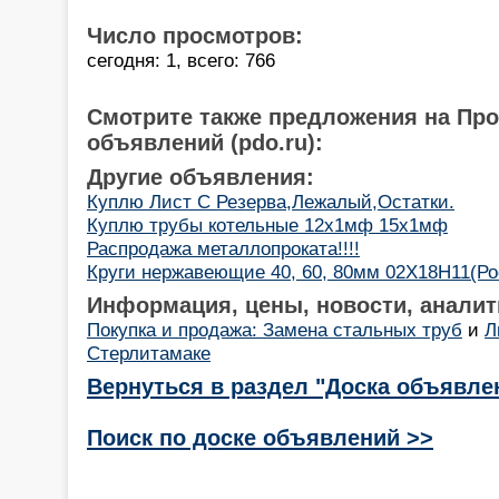
Число просмотров:
сегодня: 1, всего: 766
Смотрите также предложения на Пр
объявлений (pdo.ru):
Другие объявления:
Куплю Лист С Резерва,Лежалый,Остатки.
Куплю трубы котельные 12х1мф 15х1мф
Распродажа металлопроката!!!!
Круги нержавеющие 40, 60, 80мм 02Х18Н11(Ро
Информация, цены, новости, аналит
Покупка и продажа: Замена стальных труб
и
Л
Стерлитамаке
Вернуться в раздел "Доска объявле
Поиск по доске объявлений >>