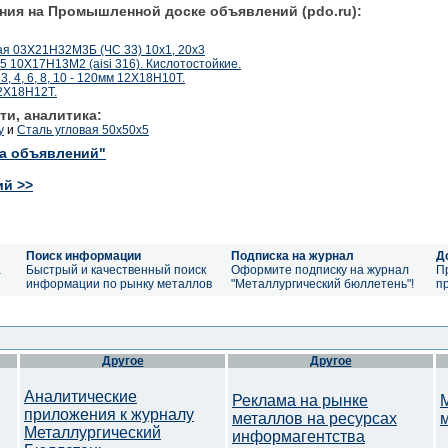
ния на Промышленной доске объявлений (pdo.ru):
я 03Х21Н32М3Б (ЧС 33) 10х1, 20х3
 10Х17Н13М2 (aisi 316). Кислотостойкие.
, 4, 6, 8, 10 - 120мм 12Х18Н10Т.
12Х18Н12Т.
ти, аналитика:
у
и
Сталь угловая 50х50х5
ка объявлений"
ий >>
Поиск информации
Подписка на журнал
Д
а
Быстрый и качественный поиск
Оформите подписку на журнал
П
информации по рынку металлов
"Металлургический бюллетень"!
п
Другое
Другое
Аналитические
Реклама на рынке
приложения к журналу
металлов на ресурсах
Металлургический
информагентства