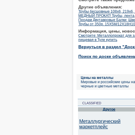
Другие объявления:
Трубы бесшовные 108х6, 219х6, 
МЕДНЫЙ ПРОКАТ! Трубы, лента,
Продам Двутавровые Балки ,Шве
Трубы от 350р. 15Х5М/12Х18Н1
Информация, цены, новос
Смотрите: Металлопрокат для з
пищевая в Туле купить
Вернуться в раздел "Дос
Поиск по доске объявлен
Цены на металлы
Мировые и российские цены н
черные и цветные металлы
CLASSIFIED
Другое
Металлургический
маркетплейс