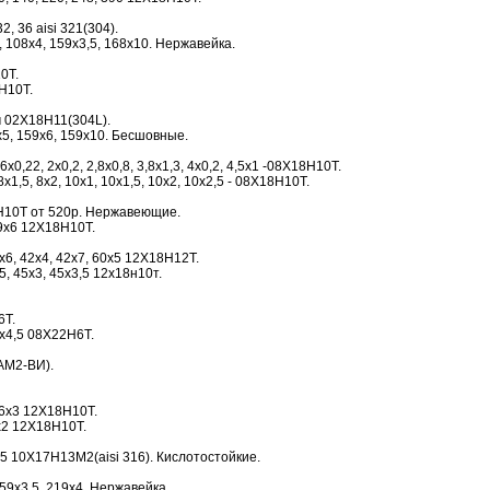
2, 36 aisi 321(304).
 108х4, 159х3,5, 168х10. Нержавейка.
0Т.
Н10Т.
м 02Х18Н11(304L).
5, 159х6, 159х10. Бесшовные.
0,22, 2х0,2, 2,8х0,8, 3,8х1,3, 4х0,2, 4,5х1 -08Х18Н10Т.
х1,5, 8х2, 10х1, 10х1,5, 10х2, 10х2,5 - 08Х18Н10Т.
Н10Т от 520р. Нержавеющие.
19х6 12Х18Н10Т.
х6, 42х4, 42х7, 60х5 12Х18Н12Т.
5, 45х3, 45х3,5 12х18н10т.
6Т.
х4,5 08Х22Н6Т.
АМ2-ВИ).
16х3 12Х18Н10Т.
х2 12Х18Н10Т.
 10Х17Н13М2(aisi 316). Кислотостойкие.
59х3,5, 219х4. Нержавейка.