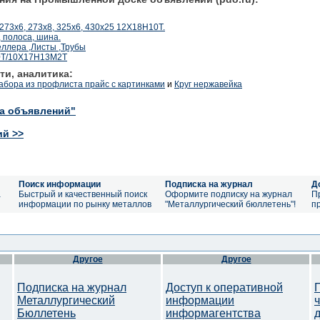
273х6, 273х8, 325х6, 430х25 12Х18Н10Т.
 полоса, шина.
ллера ,Листы ,Трубы
0Т/10Х17Н13М2Т
ти, аналитика:
абора из профлиста прайс с картинками
и
Круг нержавейка
ка объявлений"
ий >>
Поиск информации
Подписка на журнал
Д
а
Быстрый и качественный поиск
Оформите подписку на журнал
П
информации по рынку металлов
"Металлургический бюллетень"!
п
Другое
Другое
Подписка на журнал
Доступ к оперативной
Металлургический
информации
Бюллетень
информагентства