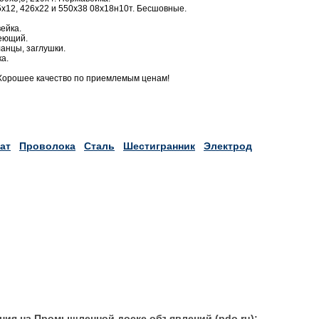
х12, 426х22 и 550х38 08х18н10т. Бесшовные.
ейка.
веющий.
анцы, заглушки.
а.
Хорошее качество по приемлемым ценам!
ат
Проволока
Сталь
Шестигранник
Электрод
ния на Промышленной доске объявлений (pdo.ru):