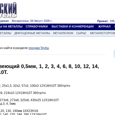
журнал
Воскресенье, 09 Август 2026 г.
Прокат:
335.
Ы НА МЕТАЛЛЫ
СПРАВОЧНИКИ
ВЫСТАВКИ И КОНФЕРЕНЦИИ
ЖУРНАЛ
ЕТАЛЛЫ
ДРАГОЦЕННЫЕ МЕТАЛЛЫ
МЕТАЛЛОЛОМ
СЫРЬЕ
МЕТАЛЛОТОРГО
но найти в разделе
продам Труба
.
ющий 0,5мм, 1, 2, 3, 4, 6, 8, 10, 12, 14,
0Т.
 25х1,5, 32х2, 57х2, 100х3 12Х18Н10Т 360тр/тн.
9, 219х10 12Х18Н10Т 360тр/тн.
273х6, 273х8, 325х6, 430х25 12Х18Н10Т.
.3, 4, 5мм.
120, 130, 190мм 10Х23Н18.
0, 140, 220, 248, 390 12Х18Н10Т.