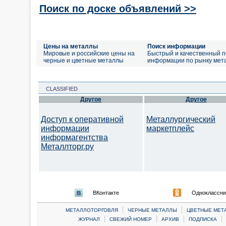
Поиск по доске объявлений >>
Цены на металлы
Поиск информации
Мировые и российские цены на
Быстрый и качественный п
черные и цветные металлы
информации по рынку мет
CLASSIFIED
Другое
Другое
Доступ к оперативной
Металлургический
информации
маркетплейс
информагентства
Металлторг.ру
ВКонтакте
Одноклассни
|
|
МЕТАЛЛОТОРГОВЛЯ
ЧЕРНЫЕ МЕТАЛЛЫ
ЦВЕТНЫЕ МЕТ
|
|
|
|
ЖУРНАЛ
СВЕЖИЙ НОМЕР
АРХИВ
ПОДПИСКА