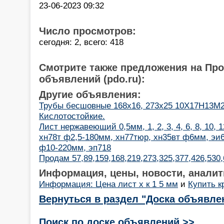
23-06-2023 09:32
Число просмотров:
сегодня: 2, всего: 418
Смотрите также предложения на Пр
объявлений (pdo.ru):
Другие объявления:
Трубы бесшовные 168х16, 273х25 10Х17Н13М2(a
Кислотостойкие.
Лист нержавеющий 0,5мм, 1, 2, 3, 4, 6, 8, 10, 
хн78т ф2,5-180мм, хн77тюр, хн35вт ф6мм, э
ф10-220мм, эп718
Продам 57,89,159,168,219,273,325,377,426,530,
Информация, цены, новости, аналит
Информация: Цена лист х к 1 5 мм
и
Купить к
Вернуться в раздел "Доска объявле
Поиск по доске объявлений >>