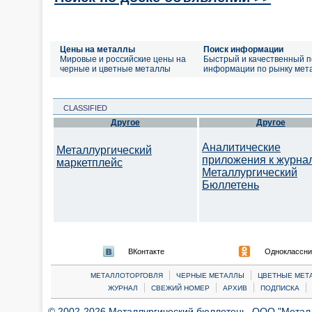
Цены на металлы
Поиск информации
Мировые и российские цены на
Быстрый и качественный п
черные и цветные металлы
информации по рынку мет
CLASSIFIED
Другое
Другое
Аналитические
Металлургический
приложения к журна
маркетплейс
Металлургический
Бюллетень
ВКонтакте
Одноклассни
|
|
МЕТАЛЛОТОРГОВЛЯ
ЧЕРНЫЕ МЕТАЛЛЫ
ЦВЕТНЫЕ МЕТ
|
|
|
|
ЖУРНАЛ
СВЕЖИЙ НОМЕР
АРХИВ
ПОДПИСКА
© 2002-2026 Металлургический бюллетень, ООО "Металлт