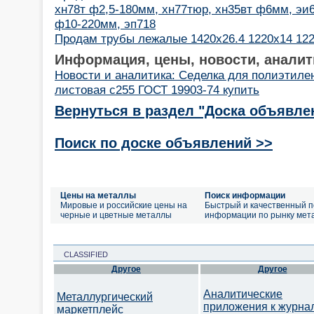
хн78т ф2,5-180мм, хн77тюр, хн35вт ф6мм, э
ф10-220мм, эп718
Продам трубы лежалые 1420х26.4 1220х14 12
Информация, цены, новости, аналит
Новости и аналитика: Седелка для полиэтиле
листовая с255 ГОСТ 19903-74 купить
Вернуться в раздел "Доска объявле
Поиск по доске объявлений >>
Цены на металлы
Поиск информации
Мировые и российские цены на
Быстрый и качественный п
черные и цветные металлы
информации по рынку мет
CLASSIFIED
Другое
Другое
Аналитические
Металлургический
приложения к журна
маркетплейс