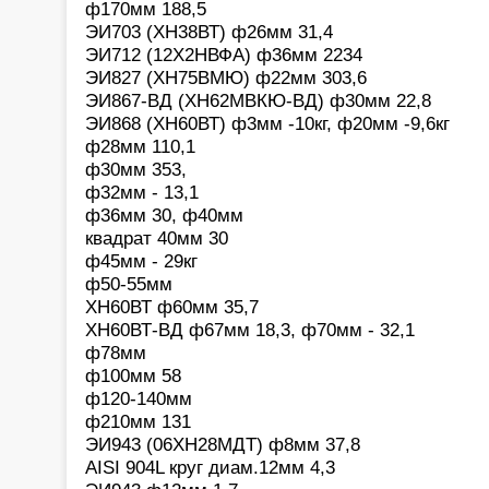
ф170мм 188,5
ЭИ703 (ХН38ВТ) ф26мм 31,4
ЭИ712 (12Х2НВФА) ф36мм 2234
ЭИ827 (ХН75ВМЮ) ф22мм 303,6
ЭИ867-ВД (ХН62МВКЮ-ВД) ф30мм 22,8
ЭИ868 (ХН60ВТ) ф3мм -10кг, ф20мм -9,6кг
ф28мм 110,1
ф30мм 353,
ф32мм - 13,1
ф36мм 30, ф40мм
квадрат 40мм 30
ф45мм - 29кг
ф50-55мм
ХН60ВТ ф60мм 35,7
ХН60ВТ-ВД ф67мм 18,3, ф70мм - 32,1
ф78мм
ф100мм 58
ф120-140мм
ф210мм 131
ЭИ943 (06ХН28МДТ) ф8мм 37,8
AISI 904L круг диам.12мм 4,3