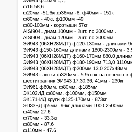
ЭИ943 ф12мм 1,7,
ф16-58,6
ф20мм -51,6кг,ф36мм -6, ф40мм - 151кг
ф80мм - 40кг, ф100мм -49
ф80-100мм - коротыши 57кг
AISI904L диам.100мм - 2шт. по 3000мм .
AISI904L диам.120мм - 2шт. по 3000мм
ЭИ943 (06ХН28МДТ) ф120-130мм - длинами 94
ЭИ943 ф150-160мм длинами 1800-2300мм - 3,
ЭИ943 (06ХН28МДТ) ф160-170мм 880,0 длина
ЭИ943 (06ХН28МДТ) ф180-190мм 713,0 3110м
ЭИ943 (06ХН28МДТ) ф200мм 13,0 207х48мм
ЭИ943 слитки ф320мм - 5.9тн кг на переков в
шестигранник ЭИ943 17,30,36, 41мм - 230кг
ЭИ961 ф60мм, ф80мм, ф185мм
ЭК102ИД ф80мм, ф100мм, ф150мм
ЭК171-ИД круги ф125-170мм - 873кг
ЭП33ВД ф5мм -96кг длинами 1000-2500мм
ф40мм 27,6
ф70мм - 33,3кг
ф80мм - 87,6
ф110мм - 47,6