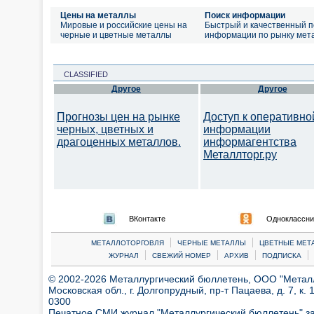
Цены на металлы
Поиск информации
Мировые и российские цены на
Быстрый и качественный п
черные и цветные металлы
информации по рынку мет
CLASSIFIED
Другое
Другое
Прогнозы цен на рынке
Доступ к оперативно
черных, цветных и
информации
драгоценных металлов.
информагентства
Металлторг.ру
ВКонтакте
Одноклассни
|
|
МЕТАЛЛОТОРГОВЛЯ
ЧЕРНЫЕ МЕТАЛЛЫ
ЦВЕТНЫЕ МЕТ
|
|
|
|
ЖУРНАЛ
СВЕЖИЙ НОМЕР
АРХИВ
ПОДПИСКА
© 2002-2026 Металлургический бюллетень, ООО "Металлт
Московская обл., г. Долгопрудный, пр-т Пацаева, д. 7, к. 1
0300
Печатное СМИ журнал "Металлургический бюллетень" з