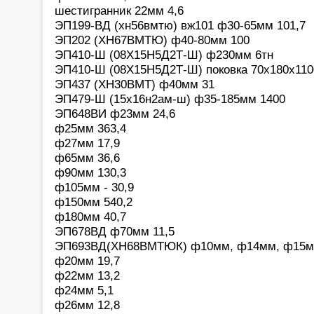
шестигранник 22мм 4,6
ЭП199-ВД (хн56вмтю) вж101 ф30-65мм 101,7
ЭП202 (ХН67ВМТЮ) ф40-80мм 100
ЭП410-Ш (08Х15Н5Д2Т-Ш) ф230мм 6тн
ЭП410-Ш (08Х15Н5Д2Т-Ш) поковка 70х180х11
ЭП437 (ХН30ВМТ) ф40мм 31
ЭП479-Ш (15х16н2ам-ш) ф35-185мм 1400
ЭП648ВИ ф23мм 24,6
ф25мм 363,4
ф27мм 17,9
ф65мм 36,6
ф90мм 130,3
ф105мм - 30,9
ф150мм 540,2
ф180мм 40,7
ЭП678ВД ф70мм 11,5
ЭП693ВД(ХН68ВМТЮК) ф10мм, ф14мм, ф15м
ф20мм 19,7
ф22мм 13,2
ф24мм 5,1
ф26мм 12,8