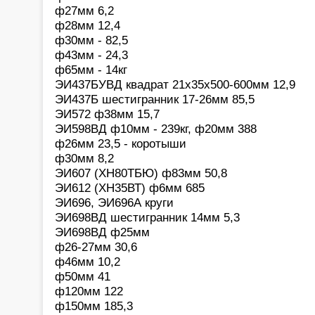
ф27мм 6,2
ф28мм 12,4
ф30мм - 82,5
ф43мм - 24,3
ф65мм - 14кг
ЭИ437БУВД квадрат 21х35х500-600мм 12,9
ЭИ437Б шестигранник 17-26мм 85,5
ЭИ572 ф38мм 15,7
ЭИ598ВД ф10мм - 239кг, ф20мм 388
ф26мм 23,5 - коротыши
ф30мм 8,2
ЭИ607 (ХН80ТБЮ) ф83мм 50,8
ЭИ612 (ХН35ВТ) ф6мм 685
ЭИ696, ЭИ696А круги
ЭИ698ВД шестигранник 14мм 5,3
ЭИ698ВД ф25мм
ф26-27мм 30,6
ф46мм 10,2
ф50мм 41
ф120мм 122
ф150мм 185,3