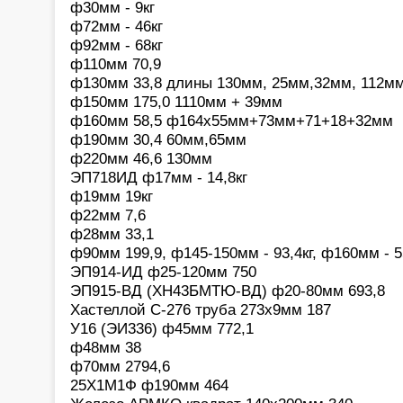
ф30мм - 9кг
ф72мм - 46кг
ф92мм - 68кг
ф110мм 70,9
ф130мм 33,8 длины 130мм, 25мм,32мм, 112м
ф150мм 175,0 1110мм + 39мм
ф160мм 58,5 ф164х55мм+73мм+71+18+32мм
ф190мм 30,4 60мм,65мм
ф220мм 46,6 130мм
ЭП718ИД ф17мм - 14,8кг
ф19мм 19кг
ф22мм 7,6
ф28мм 33,1
ф90мм 199,9, ф145-150мм - 93,4кг, ф160мм - 5
ЭП914-ИД ф25-120мм 750
ЭП915-ВД (ХН43БМТЮ-ВД) ф20-80мм 693,8
Хастеллой С-276 труба 273х9мм 187
У16 (ЭИ336) ф45мм 772,1
ф48мм 38
ф70мм 2794,6
25Х1М1Ф ф190мм 464