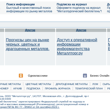
Поиск информации
Подписка на журнал
Д
а
Быстрый и качественный поиск
Оформите подписку на журнал
П
информации по рынку металлов
"Металлургический бюллетень"!
п
Другое
Другое
Прогнозы цен на рынке
Доступ к оперативной
черных, цветных и
информации
драгоценных металлов.
информагентства
Металлторг.ру
Одноклассники
Бизнес Онлайн
|
|
|
|
ЕРНЫЕ МЕТАЛЛЫ
ЦВЕТНЫЕ МЕТАЛЛЫ
ДРАГОЦЕННЫЕ МЕТАЛЛЫ
ЛОМ
CЫРЬ
|
|
|
|
|
НОМЕР
АРХИВ
ПОДПИСКА
ПРОФИЛЬ ЖУРНАЛА
ТЕМАТИЧЕСКИЙ ПЛАН
Р
ь, ООО "Металлторг.ру", 141707, Московская обл., г. Долгопрудный, пр-т
) 134-0300
ий бюллетень" зарегистрировано Федеральной службой по надзору в
ий и массовых коммуникаций (Роскомнадзор), регистрационный номер и
серия ПИ № ФС 77 - 85902 от 04 сентября 2023 г.