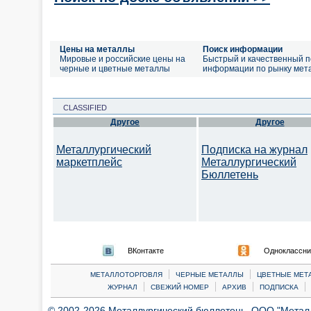
Цены на металлы
Поиск информации
Мировые и российские цены на
Быстрый и качественный п
черные и цветные металлы
информации по рынку мет
CLASSIFIED
Другое
Другое
Металлургический
Подписка на журнал
маркетплейс
Металлургический
Бюллетень
ВКонтакте
Одноклассни
|
|
МЕТАЛЛОТОРГОВЛЯ
ЧЕРНЫЕ МЕТАЛЛЫ
ЦВЕТНЫЕ МЕТ
|
|
|
|
ЖУРНАЛ
СВЕЖИЙ НОМЕР
АРХИВ
ПОДПИСКА
© 2002-2026 Металлургический бюллетень, ООО "Металлт