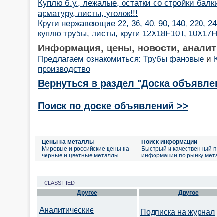
Куплю б.у., лежалые, остатки со стройки балк
арматуру, листы, уголок!!!
Круги нержавеющие 22, 36, 40, 90, 140, 220, 2
куплю трубы, листы, круги 12Х18Н10Т, 10Х17
Информация, цены, новости, аналит
Предлагаем ознакомиться: Трубы фановые
и
производство
Вернуться в раздел "Доска объявле
Поиск по доске объявлений >>
Цены на металлы
Поиск информации
Мировые и российские цены на
Быстрый и качественный п
черные и цветные металлы
информации по рынку мет
CLASSIFIED
Другое
Другое
Аналитические
Подписка на журнал