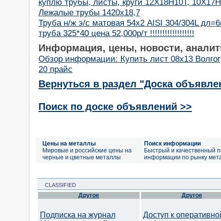
куплю трубы, листы, круги 12Х18Н10Т, 10Х17
Лежалые трубы 1420х18,7
Труба н/ж э/с матовая 54х2 AISI 304/304L дл=
труба 325*40 цена 52,000р/т !!!!!!!!!!!!!!!!!!
Информация, цены, новости, аналит
Обзор информации: Купить лист 08х13 Волго
20 прайс
Вернуться в раздел "Доска объявле
Поиск по доске объявлений >>
Цены на металлы
Поиск информации
Мировые и российские цены на
Быстрый и качественный п
черные и цветные металлы
информации по рынку мет
CLASSIFIED
Другое
Другое
Подписка на журнал
Доступ к оперативно