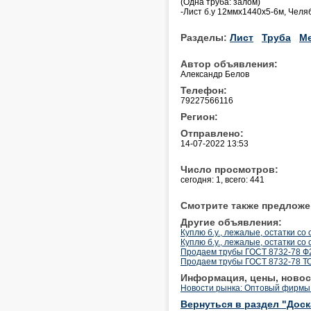
(Одна труба: залом)
-Лист б.у 12ммх1440х5-6м, Челя
Разделы:
Лист
Труба
М
Автор объявления:
Александр Белов
Телефон:
79227566116
Регион:
Отправлено:
14-07-2022 13:53
Число просмотров:
сегодня: 1, всего: 441
Смотрите также предложе
Другие объявления:
Куплю б.у., лежалые, остатки со 
Куплю б.у., лежалые, остатки со 
Продаем трубы ГОСТ 8732-78 Ф2
Продаем трубы ГОСТ 8732-78 Т
Информация, цены, новос
Новости рынка: Оптовый фирмы 
Вернуться в раздел "Дос