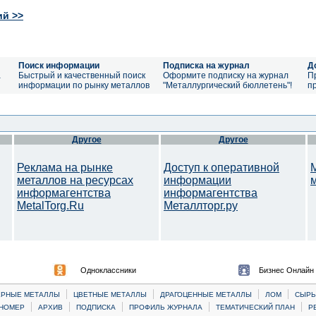
ий >>
Поиск информации
Подписка на журнал
Д
а
Быстрый и качественный поиск
Оформите подписку на журнал
П
информации по рынку металлов
"Металлургический бюллетень"!
п
Другое
Другое
Реклама на рынке
Доступ к оперативной
металлов на ресурсах
информации
информагентства
информагентства
MetalTorg.Ru
Металлторг.ру
Одноклассники
Бизнес Онлайн
|
|
|
|
ЕРНЫЕ МЕТАЛЛЫ
ЦВЕТНЫЕ МЕТАЛЛЫ
ДРАГОЦЕННЫЕ МЕТАЛЛЫ
ЛОМ
CЫРЬ
|
|
|
|
|
НОМЕР
АРХИВ
ПОДПИСКА
ПРОФИЛЬ ЖУРНАЛА
ТЕМАТИЧЕСКИЙ ПЛАН
Р