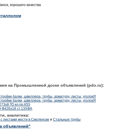
бинск, хорошего качества
еталлолом
ния на Промышленной доске объявлений (pdo.ru):
стройки балки, швеллера, трубы, арматуру, листы, уголок!!!
стройки балки, швеллера, трубы, арматуру, листы, уголок!!!
73х8 ТО кл.пр.К55
О Ф426х18 ст.13ХФА
ти, аналитика:
с листами жести в Смоленске
и
Стальные трубы
ка объявлений"