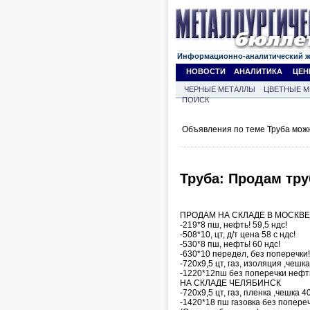
Информационно-аналитический 
НОВОСТИ
АНАЛИТИКА
ЦЕН
ЧЕРНЫЕ МЕТАЛЛЫ
ЦВЕТНЫЕ М
ПОИСК
Объявления по теме Труба мож
Труба: Продам тру
ПРОДАМ НА СКЛАДЕ В МОСКВЕ
-219*8 пш, нефть! 59,5 ндс!
-508*10, цт, д/т цена 58 с ндс!
-530*8 пш, нефть! 60 ндс!
-630*10 передел, без поперечки!
-720х9,5 цт, газ, изоляция ,чешка
-1220*12пш без поперечки нефть
НА СКЛАДЕ ЧЕЛЯБИНСК
-720х9,5 цт, газ, пленка ,чешка 4
-1420*18 пш газовка без попере