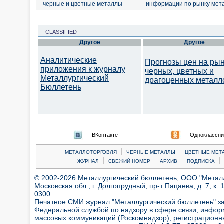
черные и цветные металлы
информации по рынку мет
CLASSIFIED
Другое
Другое
Аналитические
Прогнозы цен на ры
приложения к журналу
черных, цветных и
Металлургический
драгоценных металл
Бюллетень
ВКонтакте
Одноклассни
|
|
МЕТАЛЛОТОРГОВЛЯ
ЧЕРНЫЕ МЕТАЛЛЫ
ЦВЕТНЫЕ МЕТ
|
|
|
|
ЖУРНАЛ
СВЕЖИЙ НОМЕР
АРХИВ
ПОДПИСКА
© 2002-2026 Металлургический бюллетень, ООО "Металлт
Московская обл., г. Долгопрудный, пр-т Пацаева, д. 7, к. 1
0300
Печатное СМИ журнал "Металлургический бюллетень" з
Федеральной службой по надзору в сфере связи, инфор
массовых коммуникаций (Роскомнадзор), регистрационн