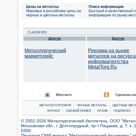
Цены на металлы
Поиск информации
Мировые и российские цены на
Быстрый и качественный п
черные и цветные металлы
информации по рынку мет
CLASSIFIED
Другое
Другое
Металлургический
Реклама на рынке
маркетплейс
металлов на ресурса
информагентства
MetalTorg.Ru
ВКонтакте
Одноклассни
|
|
МЕТАЛЛОТОРГОВЛЯ
ЧЕРНЫЕ МЕТАЛЛЫ
ЦВЕТНЫЕ МЕТ
|
|
|
|
ЖУРНАЛ
СВЕЖИЙ НОМЕР
АРХИВ
ПОДПИСКА
© 2002-2026 Металлургический бюллетень, ООО "Металлт
Московская обл., г. Долгопрудный, пр-т Пацаева, д. 7, к. 1
0300
Печатное СМИ журнал "Металлургический бюллетень" з