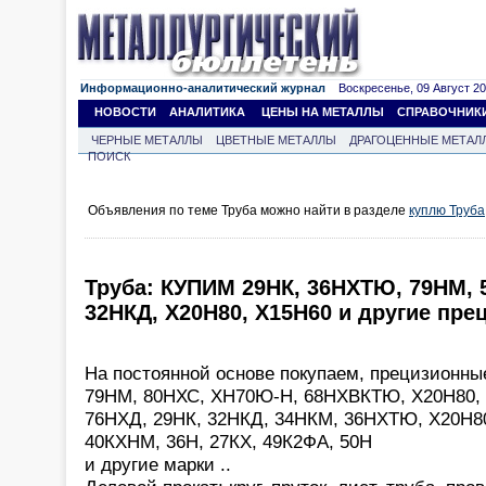
Информационно-аналитический журнал
Воскресенье, 09 Август 202
НОВОСТИ
АНАЛИТИКА
ЦЕНЫ НА МЕТАЛЛЫ
СПРАВОЧНИК
ЧЕРНЫЕ МЕТАЛЛЫ
ЦВЕТНЫЕ МЕТАЛЛЫ
ДРАГОЦЕННЫЕ МЕТАЛ
ПОИСК
Объявления по теме Труба можно найти в разделе
куплю Труба
Труба: КУПИМ 29НК, 36НХТЮ, 79НМ, 5
32НКД, Х20Н80, Х15Н60 и другие пр
На постоянной основе покупаем, прецизионны
79НМ, 80НХС, ХН70Ю-Н, 68НХВКТЮ, Х20Н80, 
76НХД, 29НК, 32НКД, 34НКМ, 36НХТЮ, Х20Н8
40КХНМ, 36Н, 27КХ, 49К2ФА, 50Н
и другие марки ..