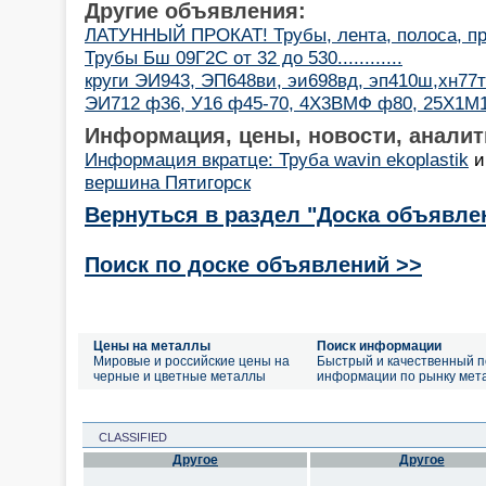
Другие объявления:
ЛАТУННЫЙ ПРОКАТ! Трубы, лента, полоса, пр
Трубы Бш 09Г2С от 32 до 530............
круги ЭИ943, ЭП648ви, эи698вд, эп410ш,хн77т
ЭИ712 ф36, У16 ф45-70, 4Х3ВМФ ф80, 25Х1М
Информация, цены, новости, аналит
Информация вкратце: Труба wavin ekoplastik
вершина Пятигорск
Вернуться в раздел "Доска объявле
Поиск по доске объявлений >>
Цены на металлы
Поиск информации
Мировые и российские цены на
Быстрый и качественный п
черные и цветные металлы
информации по рынку мет
CLASSIFIED
Другое
Другое