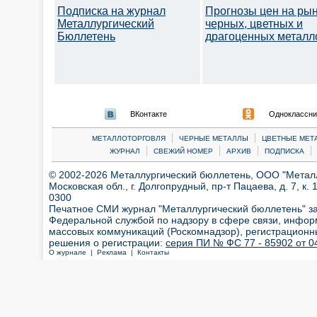
Подписка на журнал
Прогнозы цен на ры
Металлургический
черных, цветных и
Бюллетень
драгоценных металл
ВКонтакте
Одноклассни
|
|
МЕТАЛЛОТОРГОВЛЯ
ЧЕРНЫЕ МЕТАЛЛЫ
ЦВЕТНЫЕ МЕТ
|
|
|
|
ЖУРНАЛ
СВЕЖИЙ НОМЕР
АРХИВ
ПОДПИСКА
© 2002-2026 Металлургический бюллетень, ООО "Металлт
Московская обл., г. Долгопрудный, пр-т Пацаева, д. 7, к. 1
0300
Печатное СМИ журнал "Металлургический бюллетень" з
Федеральной службой по надзору в сфере связи, инфор
массовых коммуникаций (Роскомнадзор), регистрационн
решения о регистрации:
серия ПИ № ФС 77 - 85902 от 04
О журнале |
Реклама |
Контакты