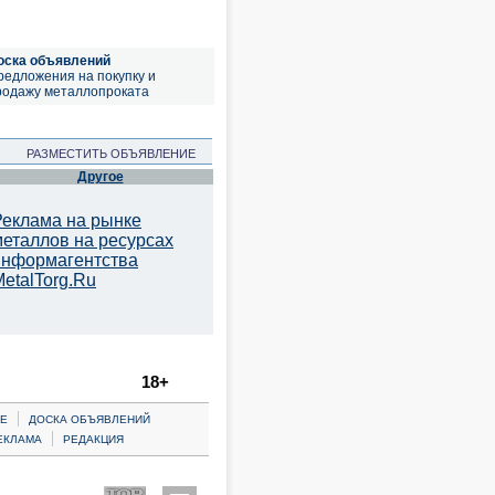
оска объявлений
редложения на покупку и
родажу металлопроката
РАЗМЕСТИТЬ ОБЪЯВЛЕНИЕ
Другое
Реклама на рынке
металлов на ресурсах
информагентства
etalTorg.Ru
18+
|
Е
ДОСКА ОБЪЯВЛЕНИЙ
|
ЕКЛАМА
РЕДАКЦИЯ