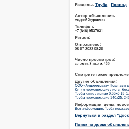
Разделы:
Труба
Провод
Автор объявления:
Андрей Журавлев
Телефон:
+7 (846) 9537931
Регион:
Отправлено:
08-07-2022 08:20
Число просмотров:
сегодня: 3, всего: 469
Смотрите также предложе
Другие объявления:
ООО «Андреевский» Покупаем до
Купим нержавеющие листы, бесш
Трубы капиллярные 0,55х0,15, 1,6х
Трубы нержавеющие 140х25, 245
Информация, цены, новос
Вся информация: Труба нержав
Вернуться в раздел "Дос
Поиск по доске объявлен