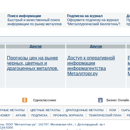
Поиск информации
Подписка на журнал
Д
а
Быстрый и качественный поиск
Оформите подписку на журнал
П
информации по рынку металлов
"Металлургический бюллетень"!
п
Другое
Другое
Прогнозы цен на рынке
Доступ к оперативной
черных, цветных и
информации
драгоценных металлов.
информагентства
Металлторг.ру
M
Одноклассники
Бизнес Онлайн
|
|
|
|
ЕРНЫЕ МЕТАЛЛЫ
ЦВЕТНЫЕ МЕТАЛЛЫ
ДРАГОЦЕННЫЕ МЕТАЛЛЫ
ЛОМ
CЫРЬ
|
|
|
|
|
НОМЕР
АРХИВ
ПОДПИСКА
ПРОФИЛЬ ЖУРНАЛА
ТЕМАТИЧЕСКИЙ ПЛАН
Р
ь, ООО "Металлторг.ру", 141707, Московская обл., г. Долгопрудный, пр-т
) 134-0300