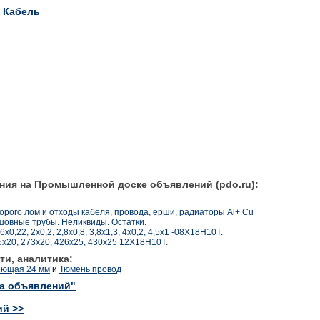
Кабель
ния на Промышленной доске объявлений (pdo.ru):
рого лом и отходы кабеля, провода, ерши, радиаторы Al+ Cu
овные трубы. Неликвиды. Остатки.
0,22, 2х0,2, 2,8х0,8, 3,8х1,3, 4х0,2, 4,5х1 -08Х18Н10Т.
х20, 273х20, 426х25, 430х25 12Х18Н10Т.
ти, аналитика:
еющая 24 мм
и
Тюмень провод
ка объявлений"
ий >>