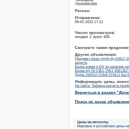
79164491060
Регион:
Отправлено:
09-01-2022 17:12
Число просмотров:
сегодня: 2, всего: 605
Смотрите также предложе
Другие объявления:
Продам с базы трубу бу 426х7-10
шрунта
Балка новая и Б/У из наличия скл
Балка б/у 20;23Б1;25Б1;30Б1/Б
Труба 159х10 219х8 219х12 Бш 09Г
Информация, цены, новос
На сайте: Таблица расчета про
Вернуться в раздел "Дос
Поиск по доске объявлен
Цены на металлы
Мировые и российские цены н