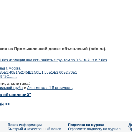
ния на Промышленной доске объявлений (pdo.ru):
 без изоляции нал есть забитые грунтом по 0.5-1м-7шт и 7 без
ад г. Москва
2;35Б1;40Б1/Б2;45Ш1;50Ш1;55Б1/Б2;60Б2;70Б1
2С.........
ти, аналитика:
фильной трубы
и
Лист металл 1 5 стоимость
ка объявлений"
ий >>
Поиск информации
Подписка на журнал
Д
а
Быстрый и качественный поиск
Оформите подписку на журнал
П