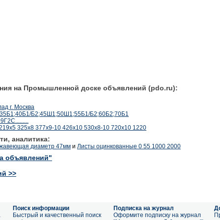
ния на Промышленной доске объявлений (pdo.ru):
ад г. Москва
2;35Б1;40Б1/Б2;45Ш1;50Ш1;55Б1/Б2;60Б2;70Б1
2С.........
 219х5 325х8 377х9-10 426х10 530х8-10 720х10 1220
ти, аналитика:
ржавеющая диаметр 47мм
и
Листы оцинкованные 0 55 1000 2000
ка объявлений"
ий >>
Поиск информации
Подписка на журнал
Д
а
Быстрый и качественный поиск
Оформите подписку на журнал
П