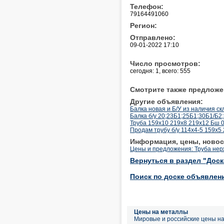
Телефон:
79164491060
Регион:
Отправлено:
09-01-2022 17:10
Число просмотров:
сегодня: 1, всего: 555
Смотрите также предложе
Другие объявления:
Балка новая и Б/У из наличия скл
Балка б/у 20;23Б1;25Б1;30Б1/Б
Труба 159х10 219х8 219х12 Бш 09Г
Продам трубу б/у 114х4-5 159х5
Информация, цены, новос
Цены и предложения: Труба не
Вернуться в раздел "Дос
Поиск по доске объявлен
Цены на металлы
Мировые и российские цены н