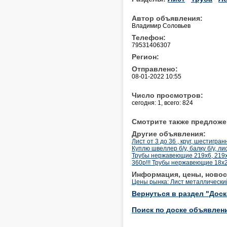
Автор объявления:
Владимир Соловьев
Телефон:
79531406307
Регион:
Отправлено:
08-01-2022 10:55
Число просмотров:
сегодня: 1, всего: 824
Смотрите также предложе
Другие объявления:
Лист от 3 до 36 , круг, шестигра
Куплю швеллер б/у, балку б/у, ли
Трубы нержавеющие 219х6, 219х
360р!!! Трубы нержавеющие 18х2,
Информация, цены, новос
Цены рынка: Лист металлически
Вернуться в раздел "Дос
Поиск по доске объявлен