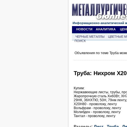
Информационно-аналитический 
НОВОСТИ
АНАЛИТИКА
ЦЕН
ЧЕРНЫЕ МЕТАЛЛЫ
ЦВЕТНЫЕ М
ПОИСК
Объявления по теме Труба мож
Труба: Нихром Х20
Купим:
Нержавеющие листы, трубы, про
Жаропрочную сталь Хн60Вт, ХН
29НК, 36НХТЮ, 50Н, 79нм ленту,
Х20Н80 - проволоку, ленту
Вольфрам - проволоку, ленту
Молибден - проволоку, ленту
Тантал - проволоку, ленту
Разделы:
Лист
Труба
Ле