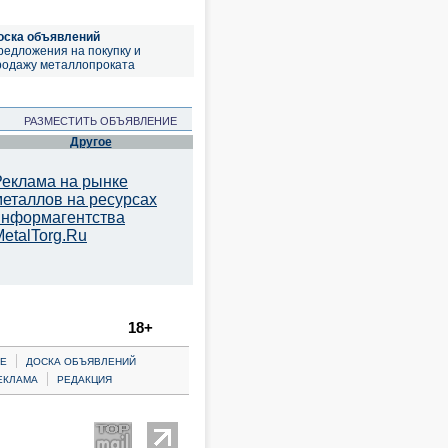
оска объявлений
редложения на покупку и
родажу металлопроката
РАЗМЕСТИТЬ ОБЪЯВЛЕНИЕ
Другое
Реклама на рынке
металлов на ресурсах
информагентства
etalTorg.Ru
18+
|
Е
ДОСКА ОБЪЯВЛЕНИЙ
|
ЕКЛАМА
РЕДАКЦИЯ