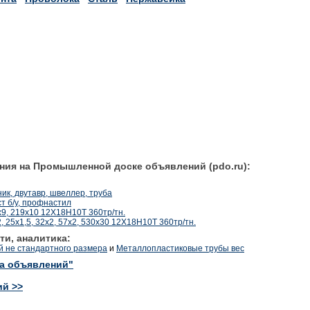
ния на Промышленной доске объявлений (pdo.ru):
нник, двутавр, швеллер, труба
ст б/у, профнастил
9, 219х10 12Х18Н10Т 360тр/тн.
 25х1,5, 32х2, 57х2, 530х30 12Х18Н10Т 360тр/тн.
ти, аналитика:
й не стандартного размера
и
Металлопластиковые трубы вес
ка объявлений"
ий >>