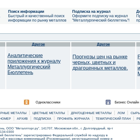
Поиск информации
Подписка на журнал
Д
а
Быстрый и качественный поиск
Оформите подписку на журнал
П
информации по рынку металлов
"Металлургический бюллетень"!
п
Другое
Другое
Аналитические
Прогнозы цен на рынке
приложения к журналу
черных, цветных и
Металлургический
драгоценных металлов.
Бюллетень
M
Одноклассники
Бизнес Онлайн
|
|
|
|
ЕРНЫЕ МЕТАЛЛЫ
ЦВЕТНЫЕ МЕТАЛЛЫ
ДРАГОЦЕННЫЕ МЕТАЛЛЫ
ЛОМ
CЫРЬ
|
|
|
|
|
НОМЕР
АРХИВ
ПОДПИСКА
ПРОФИЛЬ ЖУРНАЛА
ТЕМАТИЧЕСКИЙ ПЛАН
Р
ь, ООО "Металлторг.ру", 141707, Московская обл., г. Долгопрудный, пр-т
) 134-0300
ий бюллетень" зарегистрировано Федеральной службой по надзору в
ий и массовых коммуникаций (Роскомнадзор), регистрационный номер и