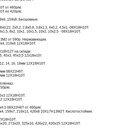
Т от 460р/кг.
Т по 420р/кг.
9х6, 159х8. Бесшовные.
0,22, 2х0,2, 2,8х0,8, 3,8х1,3, 4х0,2, 4,5х1 -08Х18Н10Т.
х1,5, 8х2, 10х1, 10х1,5, 10х2, 10х2,5 - 08Х18Н10Т.
3М2 от 590р. Нержавеющие.
89х4, 219х6 12Х18Н10Т.
Х18Н12Т на складе.
5, 45х3, 45х3,5 12х18н10т.
 12, 14, 16, 18мм 12Х18Н10Т.
0мм 08Х22Н6Т.
0мм 12Х18Н10Т.
плёнка).
50р/кг.
16х3 12Х18Н10Т.
х2 12Х18Н10Т.
4,5 08Х22Н6Т от 460р/кг.
х4, 159х7, 219х13, 426х8 10Х17Н13М2Т. Кислотостойкие.
2Х18Н10Т.
20, 273х20, 325х16, 426х22, 430х25 12Х18Н10Т.