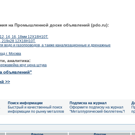
ния на Промышленной доске объявлений (pdo.ru):
 12, 14, 16, 18мм 12Х18Н10Т.
, 219х28 12Х18Н10Т.
водо и газопроводов, а также канализационные и дренажные
ад г. Москва
ти, аналитика:
ержавейка круг цена штука
ка объявлений"
ий >>
Поиск информации
Подписка на журнал
Д
а
Быстрый и качественный поиск
Оформите подписку на журнал
П
информации по рынку металлов
"Металлургический бюллетень"!
п
Другое
Другое