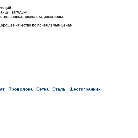
веющий.
анцы, заглушки.
стигранники, проволока, электроды.
Хорошее качество по приемлемым ценам!
ат
Проволока
Сетка
Сталь
Шестигранник