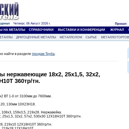
журнал
Четверг, 06 Август 2026 г.
Прокат:
Ы НА МЕТАЛЛЫ
СПРАВОЧНИКИ
ВЫСТАВКИ И КОНФЕРЕНЦИИ
ЖУРНАЛ
ЕТАЛЛЫ
ДРАГОЦЕННЫЕ МЕТАЛЛЫ
МЕТАЛЛОЛОМ
СЫРЬЕ
МЕТАЛЛОТОРГО
но найти в разделе
продам Труба
.
бы нержавеющие 18х2, 25х1,5, 32х2,
Н10Т 360тр/тн.
2 ВТ 1-0 от 3100мм до 7600мм.
 120, 130мм 10Х23Н18.
 108х3, 159х3,5, 219х28. Нержавейка.
 25х1,5, 32х2, 57х2, 530х30 12Х18Н10Т 360тр/тн.
9, 219х10 12Х18Н10Т 360тр/тн.
, 219х28 12Х18Н10Т.