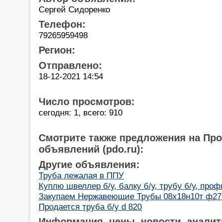
Сергей Сидоренко
Телефон:
79265959498
Регион:
Отправлено:
18-12-2021 14:54
Число просмотров:
сегодня: 1, всего: 910
Смотрите также предложения на Пр
объявлений (pdo.ru):
Другие объявления:
Труба лежалая в ППУ
Куплю швеллер б/у, балку б/у, трубу б/у, проф
Закупаем Нержавеющие Трубы 08х18н10т ф27
Продается труба б/у d 820
Информация, цены, новости, аналит