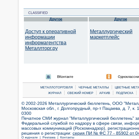
CLASSIFIED
Другое
Другое
Доступ к оперативной
Металлургический
информации
маркетплейс
информагентства
Металлторг.ру
ВКонтакте
Одноклассни
|
|
МЕТАЛЛОТОРГОВЛЯ
ЧЕРНЫЕ МЕТАЛЛЫ
ЦВЕТНЫЕ МЕТ
|
|
|
|
ЖУРНАЛ
СВЕЖИЙ НОМЕР
АРХИВ
ПОДПИСКА
© 2002-2026 Металлургический бюллетень, ООО "Металлт
Московская обл., г. Долгопрудный, пр-т Пацаева, д. 7, к. 1
0300
Печатное СМИ журнал "Металлургический бюллетень" з
Федеральной службой по надзору в сфере связи, инфор
массовых коммуникаций (Роскомнадзор), регистрационн
решения о регистрации:
серия ПИ № ФС 77 - 85902 от 04
О журнале |
Реклама |
Контакты