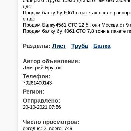
саляры 6т.Труба 159х5 длина от 9м без изоляц
ндс
Продам балку бу 60б1 в пакетах после распо
с ндс
Продам Балку45б1 СТО 22,5 тонн Москва от 9
Продам балку бу 40б1 СТО 7,8 тонн в пакете п
Разделы:
Лист
Труба
Балка
Автор объявления:
Дмитрий Брусов
Телефон:
79261400143
Регион:
Отправлено:
20-10-2021 07:56
Число просмотров:
сегодня: 2, всего: 749