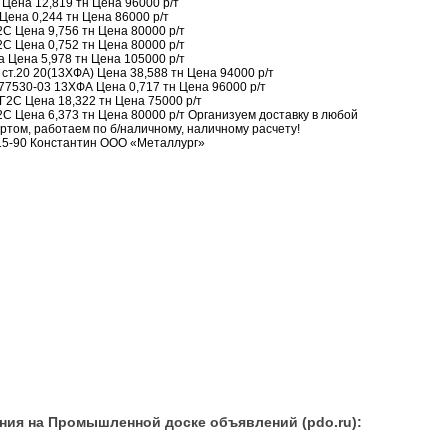
 Цена 12,819 тн Цена 96000 р/т
Цена 0,244 тн Цена 86000 р/т
С Цена 9,756 тн Цена 80000 р/т
С Цена 0,752 тн Цена 80000 р/т
 Цена 5,978 тн Цена 105000 р/т
 ст.20 20(13ХФА) Цена 38,588 тн Цена 94000 р/т
77530-03 13ХФА Цена 0,717 тн Цена 96000 р/т
Г2С Цена 18,322 тн Цена 75000 р/т
С Цена 6,373 тн Цена 80000 р/т Организуем доставку в любой
том, работаем по б/наличному, наличному расчету!
15-90 Константин ООО «Металлург»
ния на Промышленной доске объявлений (pdo.ru):