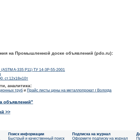
ния на Промышленной доске объявлений (pdo.ru):
 (ASTM A-335 P11) ТУ 14-3Р-55-2001
р
0. ст.12х18н10т
ти, аналитика:
ционных труб
и
Прайс листы цены на металлопрокат г Вологда
ка объявлений"
ий >>
Поиск информации
Подписка на журнал
Д
а
Быстрый и качественный поиск
Оформите подписку на журнал
П