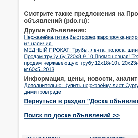
Смотрите также предложения на Пр
объявлений (pdo.ru):
Другие объявления:
Нержавейка,титан,быстрорез,жаропрочка,нихр
из наличия.
МЕДНЫЙ ПРОКАТ! Трубы, лента, полоса, шин
Продам трубу бу 720х8-9-10 Прямошовная! Те
продам нержавеющую трубу,12х18н10т. 20х23н1
кг.60х5=2013
Информация, цены, новости, аналит
Дополнительно: Купить нержавейку лист Сург
димитровграде
Вернуться в раздел "Доска объявле
Поиск по доске объявлений >>