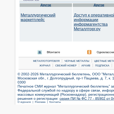
Другое
Другое
Металлургический
Доступ к оперативно
маркетплейс
информации
информагентства
Металлторг.ру
ВКонтакте
Одноклассни
|
|
МЕТАЛЛОТОРГОВЛЯ
ЧЕРНЫЕ МЕТАЛЛЫ
ЦВЕТНЫЕ МЕТ
|
|
|
|
ЖУРНАЛ
СВЕЖИЙ НОМЕР
АРХИВ
ПОДПИСКА
© 2002-2026 Металлургический бюллетень, ООО "Металлт
Московская обл., г. Долгопрудный, пр-т Пацаева, д. 7, к. 1
0300
Печатное СМИ журнал "Металлургический бюллетень" з
Федеральной службой по надзору в сфере связи, инфор
массовых коммуникаций (Роскомнадзор), регистрационн
решения о регистрации:
серия ПИ № ФС 77 - 85902 от 04
О журнале |
Реклама |
Контакты