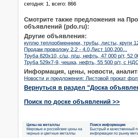
сегодня: 1, всего: 866
Смотрите также предложения на Пр
объявлений (pdo.ru):
Другие объявления:
куплю теплообменники, трубы, листы, круги 
Продам проволоку 2.2 - 4.0,Лист 100,200...
Труба 820х10, с/ш, п/ш, нефть, 47 000 р/т, 52 00
Труба 529х7-9, чешка, нефть, 55 500 р/т, с НДС
Информация, цены, новости, аналит
Новости и предложения: Листовой прокат фол
Вернуться в раздел "Доска объявле
Поиск по доске объявлений >>
Цены на металлы
Поиск информации
Мировые и российские цены на
Быстрый и качественный п
черные и цветные металлы
информации по рынку мет