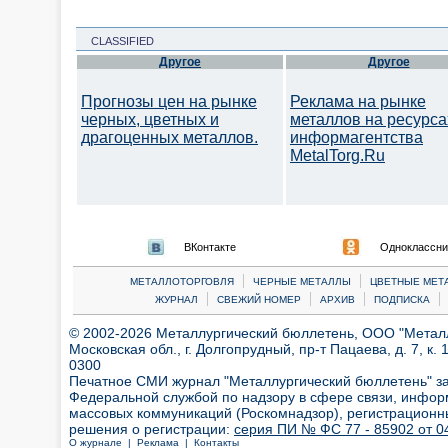
CLASSIFIED
Другое
Другое
Прогнозы цен на рынке
Реклама на рынке
черных, цветных и
металлов на ресурса
драгоценных металлов.
информагентства
MetalTorg.Ru
ВКонтакте
Одноклассни
|
|
МЕТАЛЛОТОРГОВЛЯ
ЧЕРНЫЕ МЕТАЛЛЫ
ЦВЕТНЫЕ МЕТ
|
|
|
|
ЖУРНАЛ
СВЕЖИЙ НОМЕР
АРХИВ
ПОДПИСКА
© 2002-2026 Металлургический бюллетень, ООО "Металлт
Московская обл., г. Долгопрудный, пр-т Пацаева, д. 7, к. 1
0300
Печатное СМИ журнал "Металлургический бюллетень" з
Федеральной службой по надзору в сфере связи, инфор
массовых коммуникаций (Роскомнадзор), регистрационн
решения о регистрации:
серия ПИ № ФС 77 - 85902 от 04
О журнале |
Реклама |
Контакты