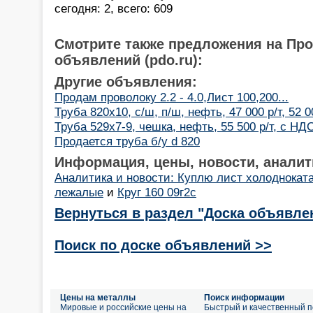
сегодня: 2, всего: 609
Смотрите также предложения на Пр
объявлений (pdo.ru):
Другие объявления:
Продам проволоку 2.2 - 4.0,Лист 100,200...
Труба 820х10, с/ш, п/ш, нефть, 47 000 р/т, 52 00
Труба 529х7-9, чешка, нефть, 55 500 р/т, с НДС
Продается труба б/у d 820
Информация, цены, новости, аналит
Аналитика и новости: Куплю лист холодноката
лежалые
и
Круг 160 09г2с
Вернуться в раздел "Доска объявле
Поиск по доске объявлений >>
Цены на металлы
Поиск информации
Мировые и российские цены на
Быстрый и качественный п