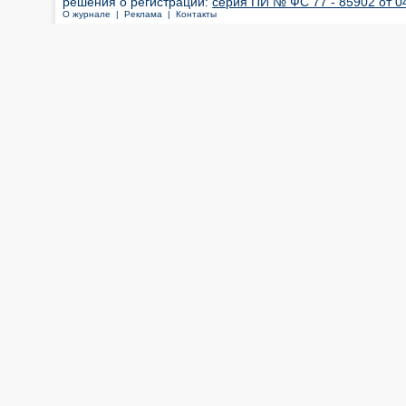
решения о регистрации:
серия ПИ № ФС 77 - 85902 от 04
О журнале |
Реклама |
Контакты