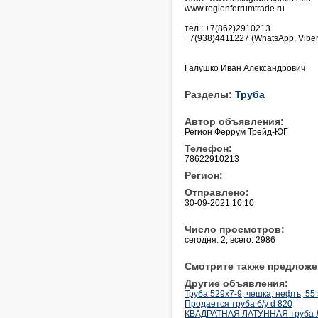
www.regionferrumtrade.ru
тел.: +7(862)2910213
+7(938)4411227 (WhatsApp, Viber
Галушко Иван Александрович
Разделы:
Труба
Автор объявления:
Регион Феррум Трейд-ЮГ
Телефон:
78622910213
Регион:
Отправлено:
30-09-2021 10:10
Число просмотров:
сегодня: 2, всего: 2986
Смотрите также предложе
Другие объявления:
Труба 529х7-9, чешка, нефть, 55 5
Продается труба б/у d 820
КВАДРАТНАЯ ЛАТУННАЯ труба Л6