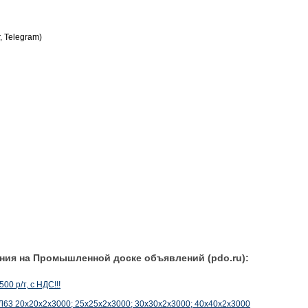
, Telegram)
ния на Промышленной доске объявлений (pdo.ru):
00 р/т, с НДС!!!
3 20х20х2х3000; 25х25х2х3000; 30х30х2х3000; 40х40х2х3000