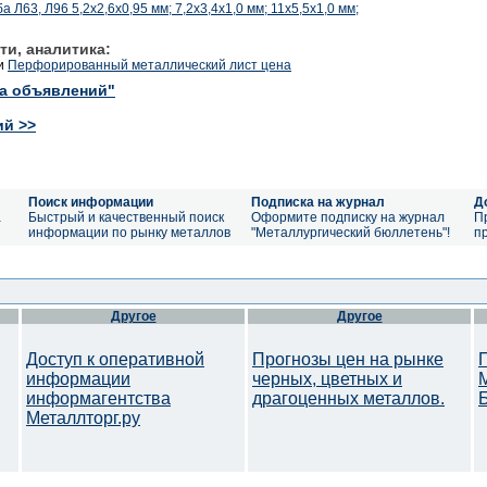
, Л96 5,2х2,6х0,95 мм; 7,2х3,4х1,0 мм; 11х5,5х1,0 мм;
ти, аналитика:
и
Перфорированный металлический лист цена
ка объявлений"
ий >>
Поиск информации
Подписка на журнал
Д
а
Быстрый и качественный поиск
Оформите подписку на журнал
П
информации по рынку металлов
"Металлургический бюллетень"!
п
Другое
Другое
Доступ к оперативной
Прогнозы цен на рынке
информации
черных, цветных и
информагентства
драгоценных металлов.
Металлторг.ру