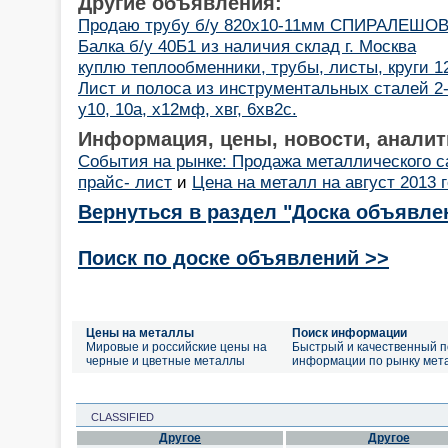
Другие объявления:
Продаю трубу б/у 820х10-11мм СПИРАЛЕШ
Балка б/у 40Б1 из наличия склад г. Москва
куплю теплообменники, трубы, листы, круги 
Лист и полоса из инструментальных сталей 2-1
у10, 10а, х12мф, хвг, 6хв2с.
Информация, цены, новости, аналит
События на рынке: Продажа металлического с
прайс- лист
и
Цена на металл на август 2013 
Вернуться в раздел "Доска объявле
Поиск по доске объявлений >>
Цены на металлы
Поиск информации
Мировые и российские цены на
Быстрый и качественный п
черные и цветные металлы
информации по рынку мет
CLASSIFIED
Другое
Другое