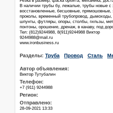
Резка в размер, фаска орбита, механика, дост
В наличии трубы бу, лежалые, трубы новые с 
восстановленные, бесшовные, прямошовные, 
проколы, временный трубопровод, дымоходы, 
шпунты, футляры, опоры, столбы, гильзы, ме
понтоны, орошение, дренаж, в канаву, под доро
Тел: (812)9244988, 8(911)9244988 Виктор
9244988@mail.ru
www.ironbusiness.ru
Разделы:
Труба
Провод
Сталь
М
Автор объявления:
Виктор Тутубалин
Телефон:
+7 (911) 9244988
Регион:
Отправлено:
28-09-2021 13:33