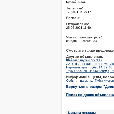
Руслан Титов
Телефон:
+7 (967) 0512717
Регион:
Отправлено:
25-06-2021 11:40
Число просмотров:
сегодня: 1, всего: 884
Смотрите также предложе
Другие объявления:
Швеллер гнутый б/у N 12
ЛАТУННАЯ квадратная труба Л63
Нержавеющие трубы: 14, 32, 60, 7
Трубы бесшовные 06хн28мдт, Вт1-
Информация, цены, новос
События на рынке: Гибка листов
Вернуться в раздел "Дос
Поиск по доске объявлен
Цены на металлы