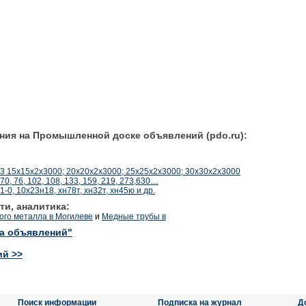
ния на Промышленной доске объявлений (pdo.ru):
 15х15х2х3000; 20х20х2х3000; 25х25х2х3000; 30х30х2х3000
0, 76, 102, 108, 133, 159, 219, 273,630…
0, 10х23н18, хн78т, хн32т, хн45ю и др.
ти, аналитика:
ого металла в Могилеве
и
Медные трубы в
ка объявлений"
ий >>
Поиск информации
Подписка на журнал
Д