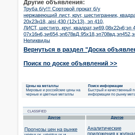
Другие объявления:
Труба б/у!!! Сортовой прокат б/у
нержавеющий лист, круг, шестигранник, квадра
20х23н18, aisi 430 (12х13), эп 410,
ЛИСТ, шестигр.,круг, квадрат,эи69,08х22н6;эп 
07х16н6,эи654,эп678вД.95х18,эп708вд,эп452,э
Неликвиды
Вернуться в раздел "Доска объявле
Поиск по доске объявлений >>
Цены на металлы
Поиск информации
Мировые и российские цены на
Быстрый и качественный п
черные и цветные металлы
информации по рынку мет
CLASSIFIED
Другое
Другое
Аналитические
Прогнозы цен на рынке
приложения к журна
черных, цветных и