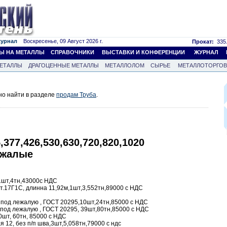
журнал
Воскресенье, 09 Август 2026 г.
Прокат:
335.
Ы НА МЕТАЛЛЫ
СПРАВОЧНИКИ
ВЫСТАВКИ И КОНФЕРЕНЦИИ
ЖУРНАЛ
ЕТАЛЛЫ
ДРАГОЦЕННЫЕ МЕТАЛЛЫ
МЕТАЛЛОЛОМ
СЫРЬЕ
МЕТАЛЛОТОРГО
но найти в разделе
продам Труба
.
,377,426,530,630,720,820,1020
ежалые
 1шт,4тн,43000с НДС
т.17Г1С, длинна 11,92м,1шт,3,552тн,89000 с НДС
 под лежалую , ГОСТ 20295,10шт,24тн,85000 с НДС
 под лежалую , ГОСТ 20295, 39шт,80тн,85000 с НДС
0шт, 60тн, 85000 с НДС
 12, без п/п шва,3шт,5,058тн,79000 с ндс