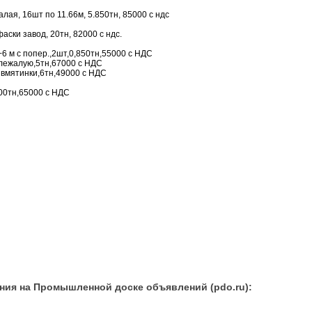
алая, 16шт по 11.66м, 5.850тн, 85000 с ндс
аски завод, 20тн, 82000 с ндс.
+6 м с попер.,2шт,0,850тн,55000 с НДС
 лежалую,5тн,67000 с НДС
ь вмятинки,6тн,49000 с НДС
800тн,65000 с НДС
ния на Промышленной доске объявлений (pdo.ru):