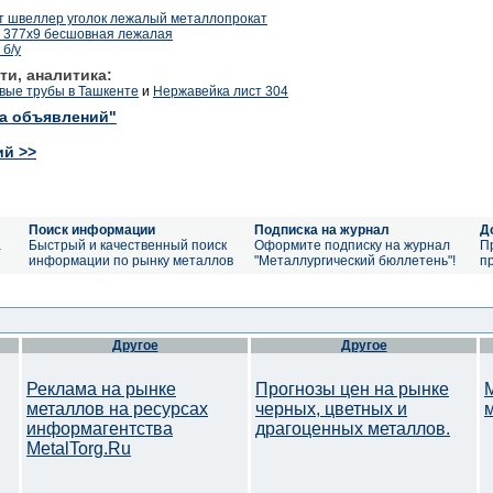
ст швеллер уголок лежалый металлопрокат
/т 377х9 бесшовная лежалая
 б/у
ти, аналитика:
вые трубы в Ташкенте
и
Нержавейка лист 304
ка объявлений"
ий >>
Поиск информации
Подписка на журнал
Д
а
Быстрый и качественный поиск
Оформите подписку на журнал
П
информации по рынку металлов
"Металлургический бюллетень"!
п
Другое
Другое
Реклама на рынке
Прогнозы цен на рынке
металлов на ресурсах
черных, цветных и
информагентства
драгоценных металлов.
MetalTorg.Ru