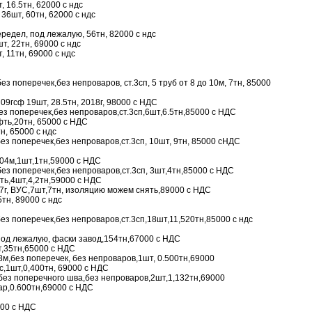
, 16.5тн, 62000 с ндс
 36шт, 60тн, 62000 с ндс
редел, под лежалую, 56тн, 82000 с ндс
т, 22тн, 69000 с ндс
, 11тн, 69000 с ндс
ез поперечек,без непроваров, ст.3сп, 5 труб от 8 до 10м, 7тн, 85000
 09гсф 19шт, 28.5тн, 2018г, 98000 с НДС
ез поперечек,без непроваров,ст.3сп,6шт,6.5тн,85000 с НДС
фть,20тн, 65000 с НДС
н, 65000 с ндс
без поперечек,без непроваров,ст.3сп, 10шт, 9тн, 85000 сНДС
,04м,1шт,1тн,59000 с НДС
без поперечек,без непроваров,ст.3сп, 3шт,4тн,85000 с НДС
фть,4шт,4,2тн,59000 с НДС
17г, ВУС,7шт,7тн, изоляцию можем снять,89000 с НДС
5тн, 89000 с ндс
без поперечек,без непроваров,ст.3сп,18шт,11,520тн,85000 с ндс
 под лежалую, фаски завод,154тн,67000 с НДС
т,35тн,65000 с НДС
 8м,без поперечек, без непроваров,1шт, 0.500тн,69000
с,1шт,0,400тн, 69000 с НДС
м,без поперечного шва,без непроваров,2шт,1,132тн,69000
нар,0.600тн,69000 с НДС
000 с НДС