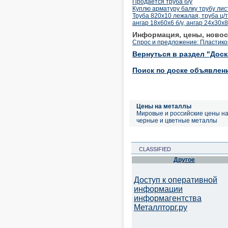
Продается труба б/у
Куплю арматуру балку трубу ли
Труба 820х10 лежалая, труба ц
ангар 18х60х6 б/у, ангар 24х30х8
Информация, цены, новос
Спрос и предложение: Пластико
Вернуться в раздел "Дос
Поиск по доске объявлен
Цены на металлы
Мировые и российские цены н
черные и цветные металлы
CLASSIFIED
Другое
Доступ к оперативной
информации
информагентства
Металлторг.ру