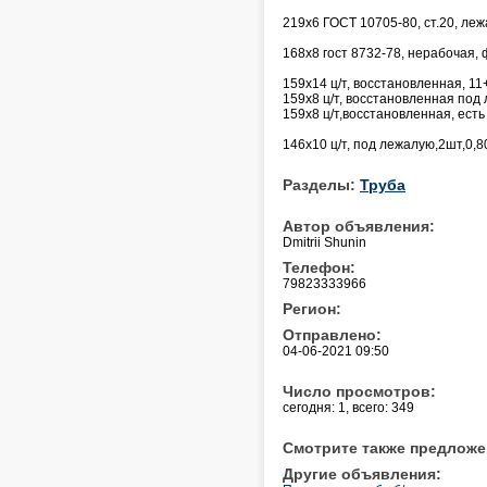
219х6 ГОСТ 10705-80, ст.20, леж
168х8 гост 8732-78, нерабочая, ф
159х14 ц/т, восстановленная, 11
159х8 ц/т, восстановленная под
159х8 ц/т,восстановленная, ест
146х10 ц/т, под лежалую,2шт,0,
Разделы:
Труба
Автор объявления:
Dmitrii Shunin
Телефон:
79823333966
Регион:
Отправлено:
04-06-2021 09:50
Число просмотров:
сегодня: 1, всего: 349
Смотрите также предложе
Другие объявления: