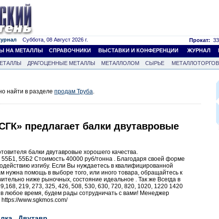
журнал
Суббота, 08 Август 2026 г.
Прокат:
33
Ы НА МЕТАЛЛЫ
СПРАВОЧНИКИ
ВЫСТАВКИ И КОНФЕРЕНЦИИ
ЖУРНАЛ
ЕТАЛЛЫ
ДРАГОЦЕННЫЕ МЕТАЛЛЫ
МЕТАЛЛОЛОМ
СЫРЬЕ
МЕТАЛЛОТОРГО
но найти в разделе
продам Труба
.
«СГК» предлагает балки двутавровые
отовителя балки двутавровые хорошего качества.
, 55Б1, 55Б2 Стоимость 40000 руб/тонна . Благодаря своей форме
одействию изгибу. Если Вы нуждаетесь в квалифицированной
ам нужна помощь в выборе того, или иного товара, обращайтесь к
тельно ниже рыночных, состояние идеальное . Так же Всегда в
168, 219, 273, 325, 426, 508, 530, 630, 720, 820, 1020, 1220 1420
е в любое время, будем рады сотрудничать с вами! Менеджер
https://www.sgkmos.com/
лка
Двутавр