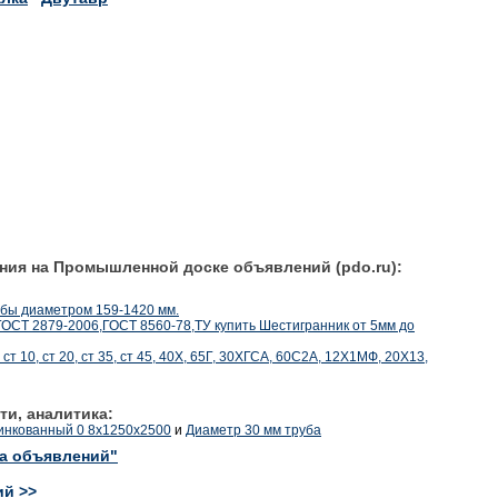
ния на Промышленной доске объявлений (pdo.ru):
бы диаметром 159-1420 мм.
ГОСТ 2879-2006,ГОСТ 8560-78,ТУ купить Шестигранник от 5мм до
т 10, ст 20, ст 35, ст 45, 40Х, 65Г, 30ХГСА, 60С2А, 12Х1МФ, 20Х13,
ти, аналитика:
инкованный 0 8x1250x2500
и
Диаметр 30 мм труба
ка объявлений"
ий >>