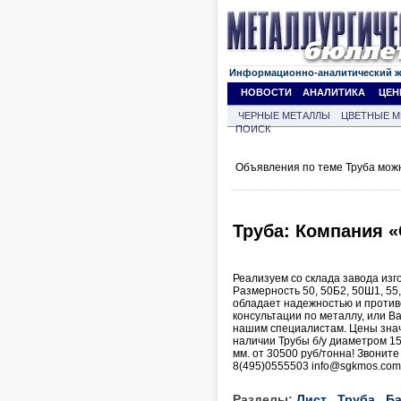
Информационно-аналитический 
НОВОСТИ
АНАЛИТИКА
ЦЕН
ЧЕРНЫЕ МЕТАЛЛЫ
ЦВЕТНЫЕ М
ПОИСК
Объявления по теме Труба мож
Труба: Компания 
Реализуем со склада завода изг
Размерность 50, 50Б2, 50Ш1, 55
обладает надежностью и против
консультации по металлу, или В
нашим специалистам. Цены значи
наличии Трубы б/у диаметром 159,
мм. от 30500 руб/тонна! Звонит
8(495)0555503 info@sgkmos.com 
Разделы:
Лист
Труба
Ба