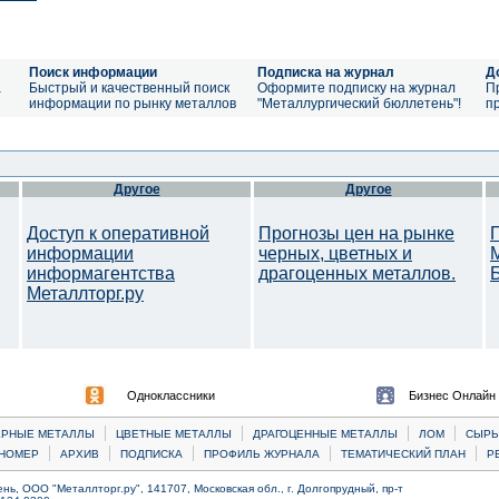
Поиск информации
Подписка на журнал
Д
а
Быстрый и качественный поиск
Оформите подписку на журнал
П
информации по рынку металлов
"Металлургический бюллетень"!
п
Другое
Другое
Доступ к оперативной
Прогнозы цен на рынке
информации
черных, цветных и
информагентства
драгоценных металлов.
Металлторг.ру
Одноклассники
Бизнес Онлайн
|
|
|
|
ЕРНЫЕ МЕТАЛЛЫ
ЦВЕТНЫЕ МЕТАЛЛЫ
ДРАГОЦЕННЫЕ МЕТАЛЛЫ
ЛОМ
CЫРЬ
|
|
|
|
|
НОМЕР
АРХИВ
ПОДПИСКА
ПРОФИЛЬ ЖУРНАЛА
ТЕМАТИЧЕСКИЙ ПЛАН
Р
ь, ООО "Металлторг.ру", 141707, Московская обл., г. Долгопрудный, пр-т