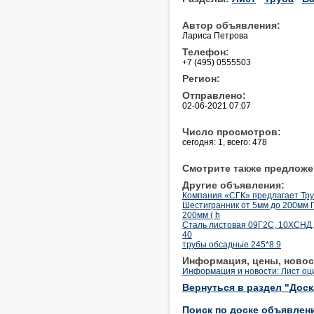
Автор объявления:
Лариса Петрова
Телефон:
+7 (495) 0555503
Регион:
Отправлено:
02-06-2021 07:07
Число просмотров:
сегодня: 1, всего: 478
Смотрите также предложе
Другие объявления:
Компания «СГК» предлагает Тру
Шестигранник от 5мм до 200мм 
200мм ( h
Сталь листовая 09Г2С, 10ХСНД, с
40
трубы обсадные 245*8.9
Информация, цены, новос
Информация и новости: Лист оц
Вернуться в раздел "Дос
Поиск по доске объявлен