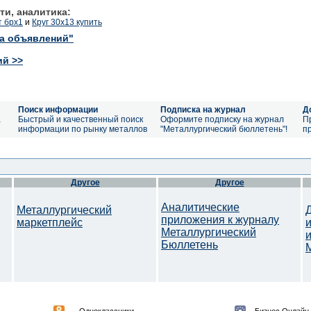
ти, аналитика:
т брх1
и
Круг 30х13 купить
ка объявлений"
ий >>
Поиск информации
Подписка на журнал
Д
а
Быстрый и качественный поиск
Оформите подписку на журнал
П
информации по рынку металлов
"Металлургический бюллетень"!
п
Другое
Другое
Аналитические
Металлургический
приложения к журналу
маркетплейс
Металлургический
Бюллетень