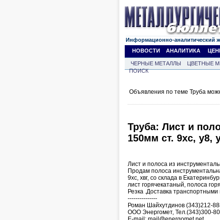
Информационно-аналитический 
НОВОСТИ
АНАЛИТИКА
ЦЕН
ЧЕРНЫЕ МЕТАЛЛЫ
ЦВЕТНЫЕ М
ПОИСК
Объявления по теме Труба мож
Труба: Лист и пол
150мм ст. 9хс, у8, 
Лист и полоса из инструментальны
Продам полоса инструментальная 
9хс, хвг, со склада в Екатеринбу
лист горячекатаный, полоса гор
Резка .Доставка транспортными 
---------------
Роман Шайхутдинов (343)212-88
ООО Энергомет, Тел.(343)300-80
Е-mail: mail@energomet.net,