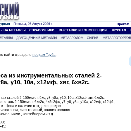
журнал
Пятница, 07 Август 2026 г.
Прокат:
Ы НА МЕТАЛЛЫ
СПРАВОЧНИКИ
ВЫСТАВКИ И КОНФЕРЕНЦИИ
ЖУРНАЛ
ЕТАЛЛЫ
ДРАГОЦЕННЫЕ МЕТАЛЛЫ
МЕТАЛЛОЛОМ
СЫРЬЕ
МЕТАЛЛОТОРГО
но найти в разделе
продам Труба
.
оса из инструментальных сталей 2-
у8а, у10, 10а, х12мф, хвг, 6хв2с.
х сталей 2-150мм ст. 9хс, у8, у8а, у10, 10а, х12мф, хвг, 6хв2с.
сталь 2-150мм ст. 6хв2с, 4х5в2фс, у7, у8, у8а, у10а, х12мф, х12ф1,
рге . Цена и наличие в отделе продаж.
ячекатаная, лист кованый, полоса кованая.
компаниями , контейнером и т.д.
88;
-45;