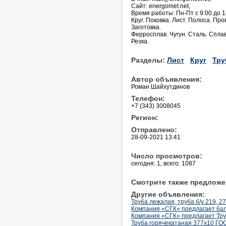
Сайт: energomet.net,
Время работы: Пн-Пт с 9:00 до 1
Круг. Поковка. Лист. Полоса. Пр
Заготовка.
Ферросплав. Чугун. Сталь. Спл
Резка.
Разделы:
Лист
Круг
Тру
Автор объявления:
Роман Шайхутдинов
Телефон:
+7 (343) 3008045
Регион:
Отправлено:
28-09-2021 13:41
Число просмотров:
сегодня: 1, всего: 1087
Смотрите также предложе
Другие объявления:
Труба лежалая, труба б/у 219, 27
Компания «СГК» предлагает ба
Компания «СГК» предлагает Тру
Труба горячекатаная 377х10 ГО