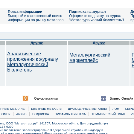
Поиск информации
Подписка на журнал
Д
а
Быстрый и качественный поиск
Оформите подписку на журнал
П
информации по рынку металлов
"Металлургический бюллетень"!
п
Другое
Другое
Аналитические
Металлургический
приложения к журналу
маркетплейс
Металлургический
Бюллетень
Одноклассники
Бизнес Онлайн
|
|
|
|
ЕРНЫЕ МЕТАЛЛЫ
ЦВЕТНЫЕ МЕТАЛЛЫ
ДРАГОЦЕННЫЕ МЕТАЛЛЫ
ЛОМ
CЫРЬ
|
|
|
|
|
НОМЕР
АРХИВ
ПОДПИСКА
ПРОФИЛЬ ЖУРНАЛА
ТЕМАТИЧЕСКИЙ ПЛАН
Р
ь, ООО "Металлторг.ру", 141707, Московская обл., г. Долгопрудный, пр-т
) 134-0300
ий бюллетень" зарегистрировано Федеральной службой по надзору в
ий и массовых коммуникаций (Роскомнадзор), регистрационный номер и