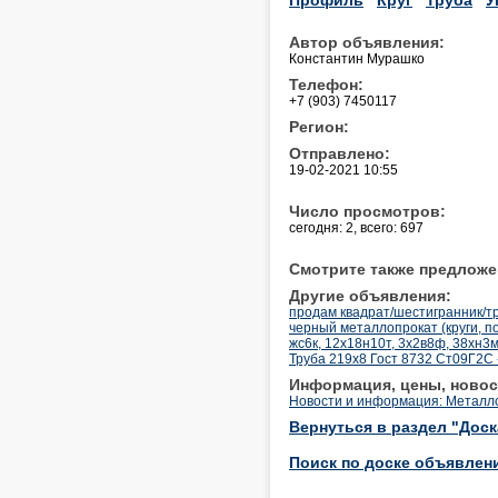
Автор объявления:
Константин Мурашко
Телефон:
+7 (903) 7450117
Регион:
Отправлено:
19-02-2021 10:55
Число просмотров:
сегодня: 2, всего: 697
Смотрите также предложе
Другие объявления:
продам квадрат/шестигранник/тр
черный металлопрокат (круги, по
жс6к, 12х18н10т, 3х2в8ф, 38хн3
Труба 219х8 Гост 8732 Ст09Г2С 
Информация, цены, новос
Новости и информация: Металл
Вернуться в раздел "Дос
Поиск по доске объявлен