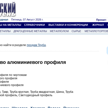
журнал
Пятница, 07 Август 2026 г.
Прокат:
Ы НА МЕТАЛЛЫ
СПРАВОЧНИКИ
ВЫСТАВКИ И КОНФЕРЕНЦИИ
ЖУРНАЛ
ЕТАЛЛЫ
ДРАГОЦЕННЫЕ МЕТАЛЛЫ
МЕТАЛЛОЛОМ
СЫРЬЕ
МЕТАЛЛОТОРГО
но найти в разделе
продам Труба
.
тво алюминиевого профиля
офиля по чертежам
ого профиля
рофиля
ниевого профиля
, Тавр, Труба круглая, Труба квадратная, Шина, Труба
рной профиль, Светодиодный профиль
голок
Швеллер
Квадрат
Полоса
Порошок