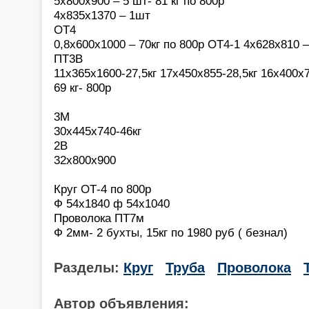
5х800х900 – 5 шт- 81 кг по 800р
4х835х1370 – 1шт
ОТ4
0,8х600х1000 – 70кг по 800р ОТ4-1 4х628х810 –
ПТ3В
11х365х1600-27,5кг 17х450х855-28,5кг 16х400х7
69 кг- 800р
3М
30х445х740-46кг
2В
32х800х900
Круг ОТ-4 по 800р
Ф 54х1840 ф 54х1040
Проволока ПТ7м
Ф 2мм- 2 бухты, 15кг по 1980 руб ( безнал)
Разделы:
Круг
Труба
Проволока
Автор объявления: